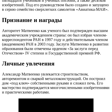
пятнадцати учебников и учебных пособий, а также десятков
изобретений. Под его руководством было создано и запущено
в серию семейство сверхлегких самолетов «Авиатика-МАИ».
Признание и награды
Авторитет Матвеенко как ученого был подтвержден высшим
академическим учреждением страны: он был избран членом-
корреспондентом РАН в 1997 году и действительным членом
(академиком) РАН в 2003 году. Заслуги Матвеенко в развитии
образования были отмечены орденом «За заслуги перед
Отечеством» IV степени и Государственной премией РФ.
Личные увлечения
Александр Матвеенко увлекается строительством,
авторемонтом и сваркой металлоконструкций. Он построил
дом «под ключ» собственными руками и сложил печь. Его
мастерство подтверждается многочисленными изобретениями
и практическими работами.