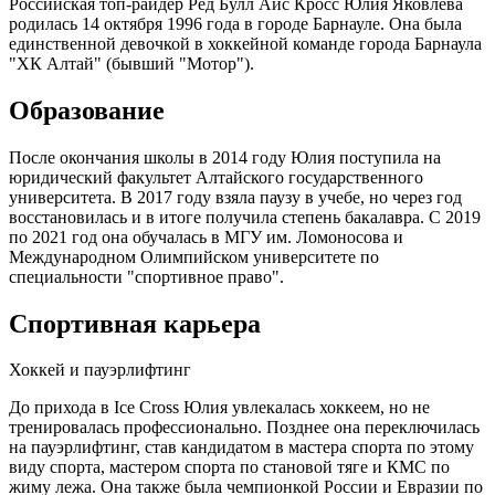
Российская топ-райдер Ред Булл Айс Кросс Юлия Яковлева
родилась 14 октября 1996 года в городе Барнауле. Она была
единственной девочкой в хоккейной команде города Барнаула
"ХК Алтай" (бывший "Мотор").
Образование
После окончания школы в 2014 году Юлия поступила на
юридический факультет Алтайского государственного
университета. В 2017 году взяла паузу в учебе, но через год
восстановилась и в итоге получила степень бакалавра. С 2019
по 2021 год она обучалась в МГУ им. Ломоносова и
Международном Олимпийском университете по
специальности "спортивное право".
Спортивная карьера
Хоккей и пауэрлифтинг
До прихода в Ice Cross Юлия увлекалась хоккеем, но не
тренировалась профессионально. Позднее она переключилась
на пауэрлифтинг, став кандидатом в мастера спорта по этому
виду спорта, мастером спорта по становой тяге и КМС по
жиму лежа. Она также была чемпионкой России и Евразии по