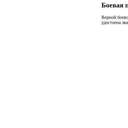
Боевая 
Верной боево
удостоена зв