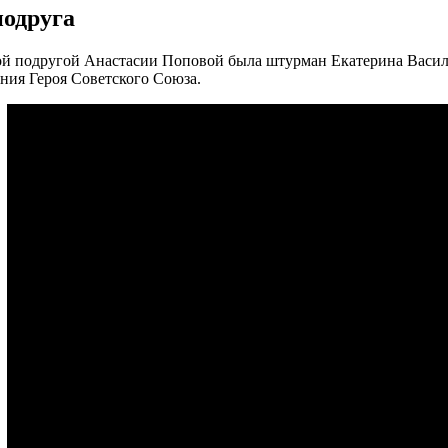
подруга
й подругой Анастасии Поповой была штурман Екатерина Василь
ания Героя Советского Союза.