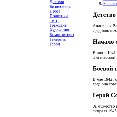
Деятели
Боевая 
Бизнесмены
Проза
Детство
Политики
Театр
Граждане
Анастасия Ва
Художники
среднюю школ
Композиторы
Генералы
Начало 
Герои
В июне 1941 
Энгельсской 
Боевой 
В мае 1942 г
года она сов
Герой С
За мужество 
февраля 1945 