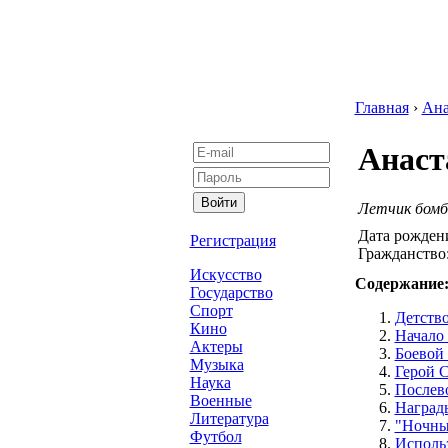
Главная
›
Ана
Анаст
Летчик бомб
Дата рожден
Регистрация
Гражданство
Искусство
Содержание
Государство
Спорт
Детство
Кино
Начало
Актеры
Боевой 
Музыка
Герой 
Наука
Послев
Военные
Наград
Литература
"Ночны
Футбол
Исполь