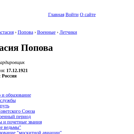
Главная
Войти
О сайте
стасия
›
Попова
›
Военные
›
Летчики
асия Попова
ардировщик
ия:
17.12.1921
:
Россия
:
 и образование
 службы
путь
Советского Союза
оенный период
ы и почетные звания
е ведьмы"
зование "москитной авиации"