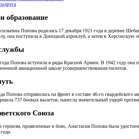
подруга
 и образование
сильевна Попова родилась 17 декабря 1921 года в деревне Шеб
у, она поступила в Донецкий аэроклуб, а затем в Херсонскую 
службы
года Попова вступила в ряды Красной Армии. В 1942 году она 
военной авиационной школе усовершенствования пилотов.
путь
ода Попова отправилась на фронт в составе 46-го гвардейского 
ершила 737 боевых вылетов, нанесла значительный ущерб против
оветского Союза
и героизм, проявленные в боях, Анастасия Попова была удостоен
года.