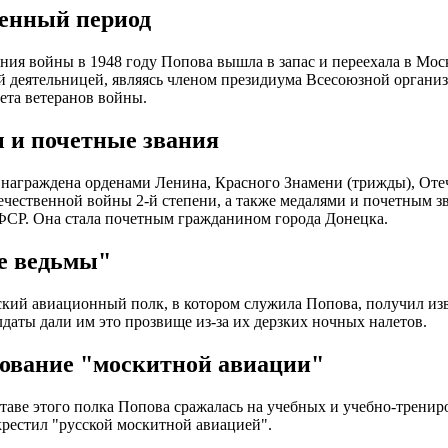
енный период
ния войны в 1948 году Попова вышла в запас и переехала в Моск
 деятельницей, являясь членом президиума Всесоюзной организ
ета ветеранов войны.
 и почетные звания
награждена орденами Ленина, Красного Знамени (трижды), Оте
ечественной войны 2-й степени, а также медалями и почетным з
СР. Она стала почетным гражданином города Донецка.
е ведьмы"
ский авиационный полк, в котором служила Попова, получил изв
даты дали им это прозвище из-за их дерзких ночных налетов.
ование "москитной авиации"
таве этого полка Попова сражалась на учебных и учебно-тренир
рестил "русской москитной авиацией".