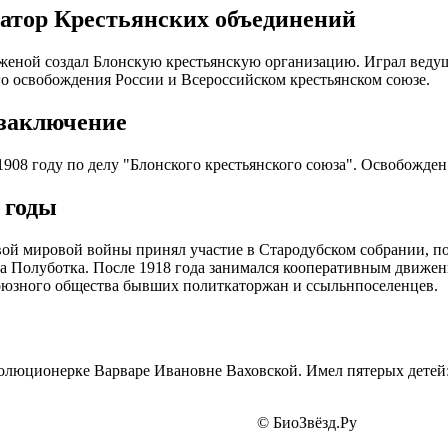
атор Крестьянских объединений
женой создал Блонскую крестьянскую организацию. Играл веду
о освобождения России и Всероссийском крестьянском союзе.
 заключение
1908 году по делу "Блонского крестьянского союза". Освобожде
 годы
ой мировой войны принял участие в Стародубском собрании, п
а Полуботка. После 1918 года занимался кооперативным движен
оюзного общества бывших политкаторжан и ссыльнпоселенцев.
олюционерке Варваре Ивановне Ваховской. Имел пятерых детей: 
© БиоЗвёзд.Ру