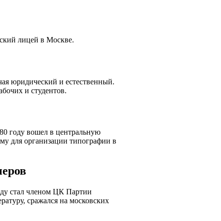
вский лицей в Москве.
чая юридический и естественный.
абочих и студентов.
880 году вошел в центральную
мму для организации типографии в
неров
году стал членом ЦК Партии
атуру, сражался на московских