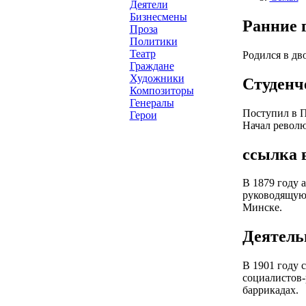
Деятели
Бизнесмены
Ранние 
Проза
Политики
Театр
Родился в дв
Граждане
Художники
Студенч
Композиторы
Генералы
Поступил в П
Герои
Начал револю
ссылка 
В 1879 году 
руководящую 
Минске.
Деятель
В 1901 году 
социалистов-
баррикадах.