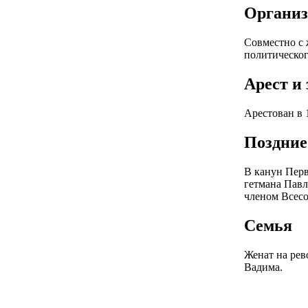
Организ
Совместно с 
политическог
Арест и
Арестован в 
Поздние
В канун Перв
гетмана Павл
членом Всес
Семья
Женат на рев
Вадима.