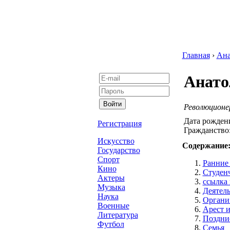
Главная
›
Ана
Анато
Революционе
Дата рожден
Регистрация
Гражданство
Искусство
Содержание
Государство
Спорт
Ранние
Кино
Студен
Актеры
ссылка 
Музыка
Деятел
Наука
Органи
Военные
Арест 
Литература
Поздни
Футбол
Семья