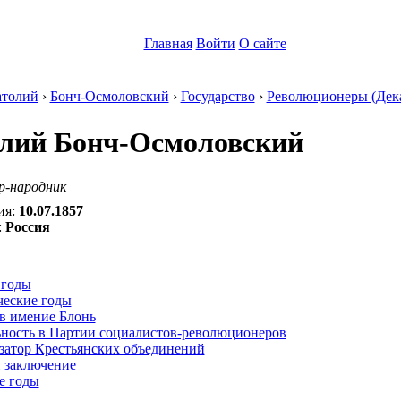
Главная
Войти
О сайте
толий
›
Бонч-Осмоловский
›
Государство
›
Революционеры (Дек
лий Бонч-Осмоловский
р-народник
ия:
10.07.1857
:
Россия
:
 годы
ческие годы
в имение Блонь
ьность в Партии социалистов-революционеров
затор Крестьянских объединений
и заключение
е годы