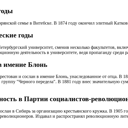
годы
орянской семье в Витебске. В 1874 году окончил элитный Катко
еские годы
етербургский университет, сменив несколько факультетов, вклю
ционную деятельность в университете, ведя пропаганду среди р
в имение Блонь
арестован и сослан в имение Блонь, унаследованное от отца. В 1
группу "Черного передела". В 1881 году внес значительную су
ность в Партии социалистов-революцио
сослан в Сибирь за организацию крестьянского кружка. В 1905 
революционеров. Издавал и распространял революционную литер