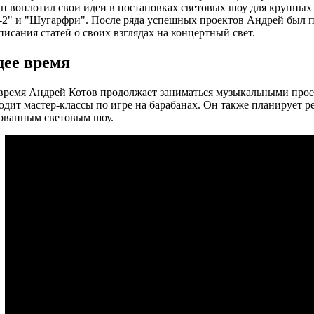
н воплотил свои идеи в постановках световых шоу для крупных 
-2" и "Шугарфри". После ряда успешных проектов Андрей был
писания статей о своих взглядах на концертный свет.
ее время
время Андрей Котов продолжает заниматься музыкальными прое
одит мастер-классы по игре на барабанах. Он также планирует р
ованным световым шоу.