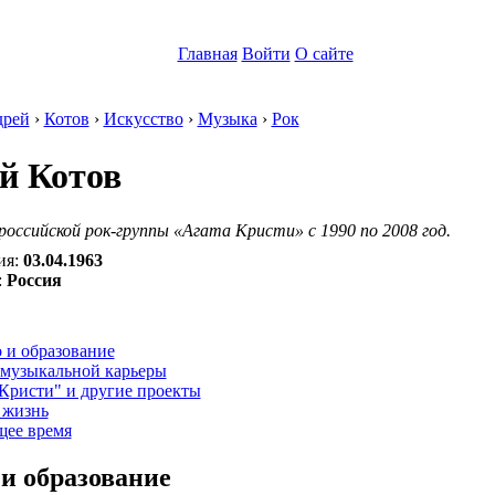
Главная
Войти
О сайте
рей
›
Котов
›
Искусство
›
Музыка
›
Рок
й Котов
оссийской рок-группы «Агата Кристи» с 1990 по 2008 год.
ия:
03.04.1963
:
Россия
:
 и образование
 музыкальной карьеры
Кристи" и другие проекты
 жизнь
щее время
 и образование