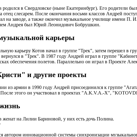
 родился в Свердловске (ныне Екатеринбург). Его родители бы
 а отец слесарем. После окончания восьми классов Андрей пост
тал на заводе, а также окончил музыкальное училище имени П. И
лем Андрея был Юрий Леонидович Бобрушкин.
музыкальной карьеры
ьную карьеру Котов начал в группе "Трек", затем перешел в г
 вернулся в "Трек". В 1987 году Андрей играл в группе "Кабинет
сках обеспечения полетов. Параллельно он играл в Проекте Ал
Кристи" и другие проекты
ии из армии в 1990 году Андрей присоединился к группе "Агата 
. После этого он участвовал в проектах "A.K.V.A.-X", "KOTOV
жизнь
 женат на Лилии Бариновой, у них есть дочь Полина.
у
ся автором инновационной системы синхронизации музыкальног