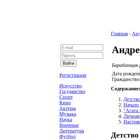
Главная
›
Анд
Андре
Барабанщик р
Дата рожден
Регистрация
Гражданство
Искусство
Содержание
Государство
Спорт
Детство
Кино
Начало
Актеры
"Агата 
Музыка
Личная
Наука
Настоя
Военные
Литература
Детство
Футбол