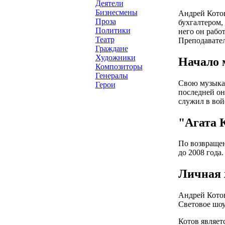
Деятели
Бизнесмены
Андрей Котов
Проза
бухгалтером,
Политики
него он рабо
Театр
Преподавате
Граждане
Художники
Начало 
Композиторы
Генералы
Свою музыкал
Герои
последней он
служил в вой
"Агата 
По возвращен
до 2008 года
Личная 
Андрей Котов
Световое шо
Котов являет