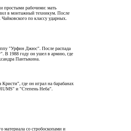
ли простыми рабочими: мать
упил в монтажный техникум. После
. Чайковского по классу ударных.
руппу "Урфин Джюс". После распада
". В 1988 году он ушел в армию, где
ександра Пантыкина.
Кристи", где он играл на барабанах
DRUMS" и "Степень Неба".
о материала со стробоскопами и