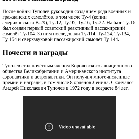
После войны Туполев руководил созданием ряда военных и
гражданских самолётов, в том числе Ту-4 (копии
американского В-29), Ту-12, Ту-95, Ту-16, Ту-22. На базе Ту-16
был создан первый советский реактивный пассажирский
самолёт Ту-104. За ним последовали Ту-114, Ту-124, Ту-134,
Ту-154 и сверхзвуковой пассажирский самолёт Ту-144.
Почести и награды
Туполев стал почётным членом Королевского авиационного
общества Великобритании и Американского института
аэронавтики и астронавтики. Он получил многочисленные
премии и награды, в том числе 8 орденов Ленина. Скончался
Андрей Николаевич Туполев в 1972 году в возрасте 84 лет.