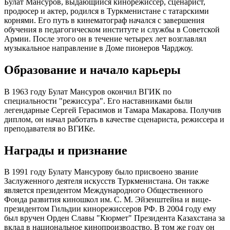
Булат Мансуров, выдающийся кинорежиссер, сценарист,
продюсер и актер, родился в Туркменистане с татарскими
корнями. Его путь в кинематограф начался с завершения
обучения в педагогическом институте и службы в Советской
Армии. После этого он в течение четырех лет возглавлял
музыкальное направление в Доме пионеров Чарджоу.
Образование и начало карьеры
В 1963 году Булат Мансуров окончил ВГИК по
специальности "режиссура". Его наставниками были
легендарные Сергей Герасимов и Тамара Макарова. Получив
диплом, он начал работать в качестве сценариста, режиссера и
преподавателя во ВГИКе.
Награды и признание
В 1991 году Булату Мансурову было присвоено звание
Заслуженного деятеля искусств Туркменистана. Он также
является президентом Международного Общественного
Фонда развития киношкол им. С. М. Эйзенштейна и вице-
президентом Гильдии кинорежиссеров РФ. В 2004 году ему
был вручен Орден Славы "Кюрмет" Президента Казахстана за
вклад в национальное кинопроизводство. В том же году он