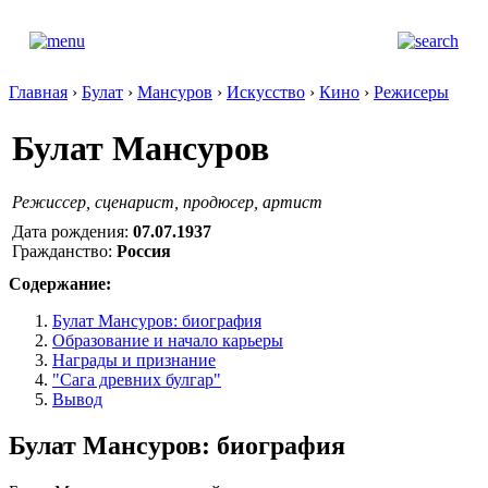
Главная
›
Булат
›
Мансуров
›
Искусство
›
Кино
›
Режисеры
Булат Мансуров
Режиссер, сценарист, продюсер, артист
Дата рождения:
07.07.1937
Гражданство:
Россия
Содержание:
Булат Мансуров: биография
Образование и начало карьеры
Награды и признание
"Сага древних булгар"
Вывод
Булат Мансуров: биография