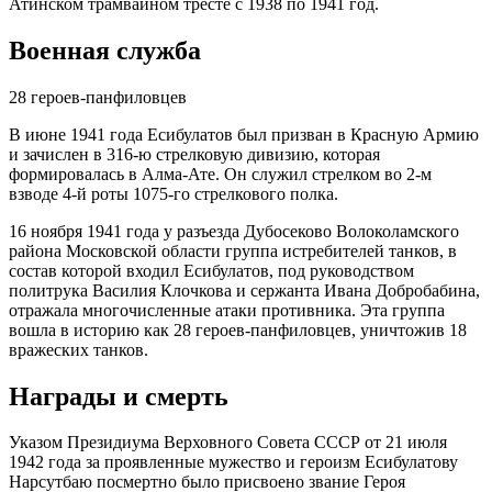
Атинском трамвайном тресте с 1938 по 1941 год.
Военная служба
28 героев-панфиловцев
В июне 1941 года Есибулатов был призван в Красную Армию
и зачислен в 316-ю стрелковую дивизию, которая
формировалась в Алма-Ате. Он служил стрелком во 2-м
взводе 4-й роты 1075-го стрелкового полка.
16 ноября 1941 года у разъезда Дубосеково Волоколамского
района Московской области группа истребителей танков, в
состав которой входил Есибулатов, под руководством
политрука Василия Клочкова и сержанта Ивана Добробабина,
отражала многочисленные атаки противника. Эта группа
вошла в историю как 28 героев-панфиловцев, уничтожив 18
вражеских танков.
Награды и смерть
Указом Президиума Верховного Совета СССР от 21 июля
1942 года за проявленные мужество и героизм Есибулатову
Нарсутбаю посмертно было присвоено звание Героя