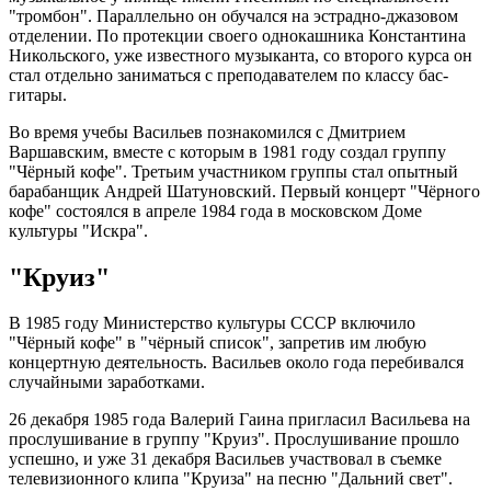
"тромбон". Параллельно он обучался на эстрадно-джазовом
отделении. По протекции своего однокашника Константина
Никольского, уже известного музыканта, со второго курса он
стал отдельно заниматься с преподавателем по классу бас-
гитары.
Во время учебы Васильев познакомился с Дмитрием
Варшавским, вместе с которым в 1981 году создал группу
"Чёрный кофе". Третьим участником группы стал опытный
барабанщик Андрей Шатуновский. Первый концерт "Чёрного
кофе" состоялся в апреле 1984 года в московском Доме
культуры "Искра".
"Круиз"
В 1985 году Министерство культуры СССР включило
"Чёрный кофе" в "чёрный список", запретив им любую
концертную деятельность. Васильев около года перебивался
случайными заработками.
26 декабря 1985 года Валерий Гаина пригласил Васильева на
прослушивание в группу "Круиз". Прослушивание прошло
успешно, и уже 31 декабря Васильев участвовал в съемке
телевизионного клипа "Круиза" на песню "Дальний свет".