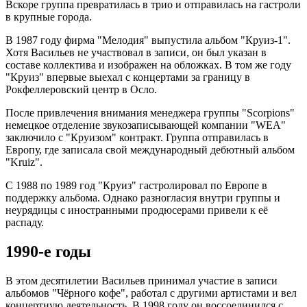
Вскоре группа превратилась в трио и отправилась на гастроли
в крупные города.
В 1987 году фирма "Мелодия" выпустила альбом "Круиз-1".
Хотя Васильев не участвовал в записи, он был указан в
составе коллектива и изображен на обложках. В том же году
"Круиз" впервые выехал с концертами за границу в
Рокфеллеровский центр в Осло.
После привлечения внимания менеджера группы "Scorpions"
немецкое отделение звукозаписывающей компании "WEA"
заключило с "Круизом" контракт. Группа отправилась в
Европу, где записала свой международный дебютный альбом
"Kruiz".
С 1988 по 1989 год "Круиз" гастролировал по Европе в
поддержку альбома. Однако разногласия внутри группы и
неурядицы с иностранными продюсерами привели к её
распаду.
1990-е годы
В этом десятилетии Васильев принимал участие в записи
альбомов "Чёрного кофе", работал с другими артистами и вел
концертную деятельность. В 1998 году он воссоединился с