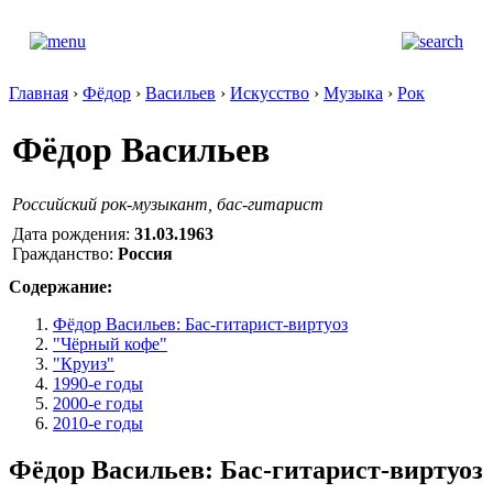
Главная
›
Фёдор
›
Васильев
›
Искусство
›
Музыка
›
Рок
Фёдор Васильев
Российский рок-музыкант, бас-гитарист
Дата рождения:
31.03.1963
Гражданство:
Россия
Содержание:
Фёдор Васильев: Бас-гитарист-виртуоз
"Чёрный кофе"
"Круиз"
1990-е годы
2000-е годы
2010-е годы
Фёдор Васильев: Бас-гитарист-виртуоз