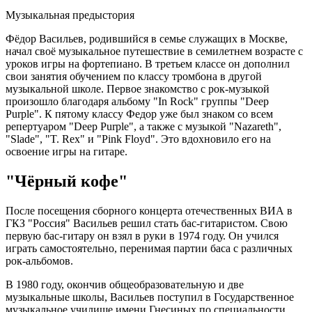
Музыкальная предыстория
Фёдор Васильев, родившийся в семье служащих в Москве,
начал своё музыкальное путешествие в семилетнем возрасте с
уроков игры на фортепиано. В третьем классе он дополнил
свои занятия обучением по классу тромбона в другой
музыкальной школе. Первое знакомство с рок-музыкой
произошло благодаря альбому "In Rock" группы "Deep
Purple". К пятому классу Федор уже был знаком со всем
репертуаром "Deep Purple", а также с музыкой "Nazareth",
"Slade", "T. Rex" и "Pink Floyd". Это вдохновило его на
освоение игры на гитаре.
"Чёрный кофе"
После посещения сборного концерта отечественных ВИА в
ГКЗ "Россия" Васильев решил стать бас-гитаристом. Свою
первую бас-гитару он взял в руки в 1974 году. Он учился
играть самостоятельно, перенимая партии баса с различных
рок-альбомов.
В 1980 году, окончив общеобразовательную и две
музыкальные школы, Васильев поступил в Государственное
музыкальное училище имени Гнесиных по специальности