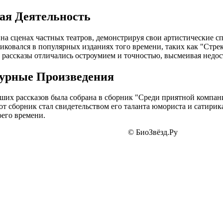
ая Деятельность
на сценах частных театров, демонстрируя свои артистические с
иковался в популярных изданиях того времени, таких как "Стрек
 рассказы отличались остроумием и точностью, высмеивая недос
урные Произведения
чших рассказов была собрана в сборник "Среди приятной компа
тот сборник стал свидетельством его таланта юмориста и сатири
оего времени.
© БиоЗвёзд.Ру