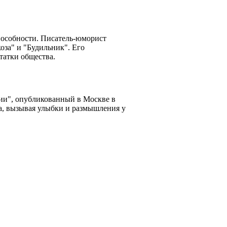
пособности. Писатель-юморист
оза" и "Будильник". Его
татки общества.
нии", опубликованный в Москве в
ка, вызывая улыбки и размышления у