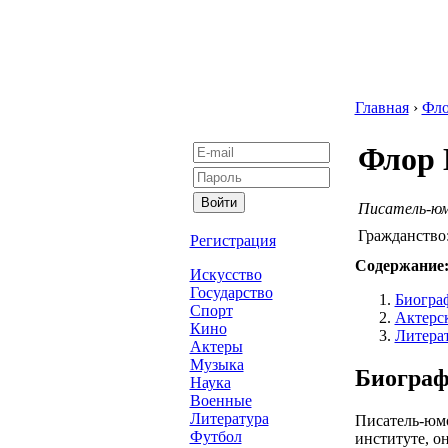
Главная
›
Фл
Флор 
Писатель-ю
Гражданство
Регистрация
Содержание
Искусство
Государство
Биогра
Спорт
Актерск
Кино
Литера
Актеры
Музыка
Биограф
Наука
Военные
Литература
Писатель-юмо
Футбол
институте, он