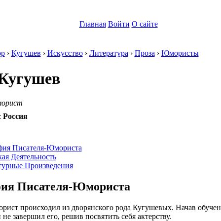
Главная
Войти
О сайте
ор
›
Кугушев
›
Искусство
›
Литература
›
Проза
›
Юмористы
Кугушев
морист
:
Россия
:
фия Писателя-Юмориста
ая Деятельность
турные Произведения
ия Писателя-Юмориста
рист происходил из дворянского рода Кугушевых. Начав обуче
 не завершил его, решив посвятить себя актерству.