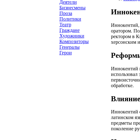
Деятели
Бизнесмены
Иннокен
Проза
Политики
Театр
Иннокентий, 
Граждане
оратором. По
Художники
ректором в К
Композиторы
херсонским и
Генералы
Герои
Реформы
Иннокентий в
использовал 
первоисточни
обработке.
Влияние
Иннокентий о
латинском яз
предметы пре
поколение ру