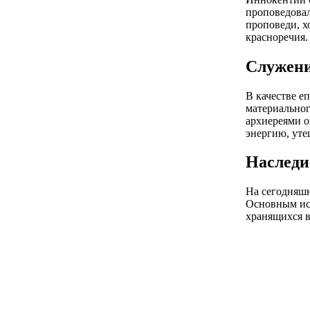
проповедовал
проповеди, х
красноречия.
Служени
В качестве е
материальног
архиереями о
энергию, уте
Наследи
На сегодняшн
Основным ист
хранящихся в