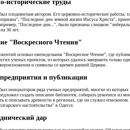
о-исторические труды
ыл плодовитым автором. Его церковно-исторические работы, та
иприана", "Последние дни земной жизни Иисуса Христа", принес
например, "Последние дни...", были признаны слишком "либера
на 30 лет.
ие "Воскресного Чтения"
кентий основал еженедельник "Воскресное Чтение", где публик
угих ученых проектов, из которых удалось завершить только о
вероизложения и символы со времен ранней Церкви.
предприятия и публикации
ыл инициатором ряда ученых предприятий, многие из которых 
редложил создать описание библиотек, собирать рукописи из мо
ть и описывать древности в регионах, где он служил епископом.
олгарского настоятельства" в Одессе.
днический дар
ыл известен прежде всего как выдающийся оратор. Обладая сил