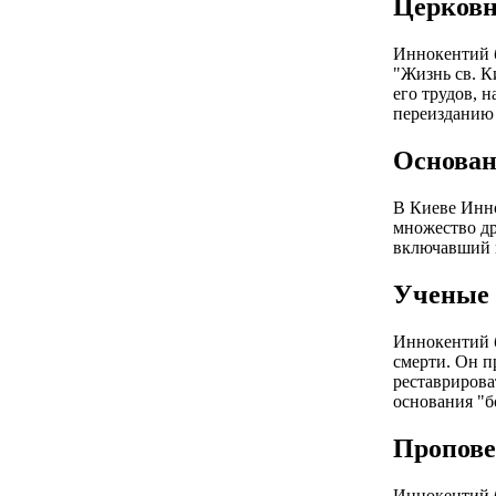
Церковн
Иннокентий б
"Жизнь св. К
его трудов, 
переизданию 
Основан
В Киеве Инно
множество др
включавший 
Ученые 
Иннокентий б
смерти. Он п
реставрирова
основания "б
Пропове
Иннокентий б