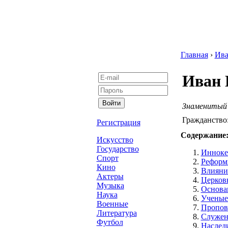
Главная
›
Ив
Иван 
Знаменитый 
Гражданство
Регистрация
Содержание
Искусство
Государство
Инноке
Спорт
Реформ
Кино
Влияние
Актеры
Церков
Музыка
Основа
Наука
Ученые
Военные
Пропов
Литература
Служен
Футбол
Наслед