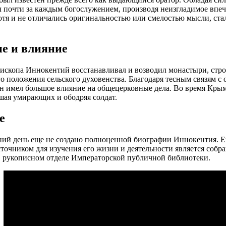
 почти за каждым богослужением, производя неизгладимое впеч
отя и не отличались оригинальностью или смелостью мысли, ста
е и влияние
пископа Иннокентий восстанавливал и возводил монастыри, стро
о положения сельского духовенства. Благодаря тесным связям с
н имел большое влияние на общецерковные дела. Во время Крым
шая умирающих и ободряя солдат.
е
ий день еще не создано полноценной биографии Иннокентия. Его
очником для изучения его жизни и деятельности является собра
 рукописном отделе Императорской публичной библиотеки.