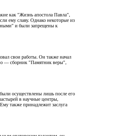
кие как "Жизнь апостола Павла",
ли ему славу. Однако некоторые из
льными" и были запрещены к
овал свои работы. Он также начал
дно — сборник "Памятник веры",
были осуществлены лишь после его
настырей в научные центры,
 Ему также принадлежит заслуга
ьным ораторским талантом, он