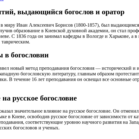
тий, выдающийся богослов и оратор
в миру Иван Алексеевич Борисов (1800-1857), был выдающимся
лучив образование в Киевской духовной академии, он стал профе
иеве. С 1836 года он занимал кафедры в Вологде и Харькове, а 
 таврическим.
 в богословии
вел новый метод преподавания богословия — исторический и 
западную богословскую литературу, главным образом протестант
ки. В течение 16 лет преподавания он освещал все основные от
 на русское богословие
казал значительное влияние на русское богословие. Он отменил
ыке в Киеве, освободив русское богословие от зависимости от к
подавания, соответствующие уровню научного развития на Запа
сских богословов и ученых.