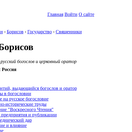
Главная
Войти
О сайте
ан
›
Борисов
›
Государство
›
Священники
Борисов
русский богослов и церковный оратор
:
Россия
:
нтий, выдающийся богослов и оратор
ы в богословии
 на русское богословие
но-исторические труды
ние "Воскресного Чтения"
 предприятия и публикации
еднический дар
ие и влияние
ие