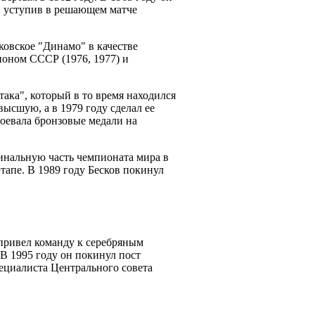
, уступив в решающем матче
сковское "Динамо" в качестве
ионом СССР (1976, 1977) и
така", который в то время находился
высшую, а в 1979 году сделал ее
оевала бронзовые медали на
инальную часть чемпионата мира в
тапе. В 1989 году Бесков покинул
 привел команду к серебряным
 В 1995 году он покинул пост
ециалиста Центрального совета