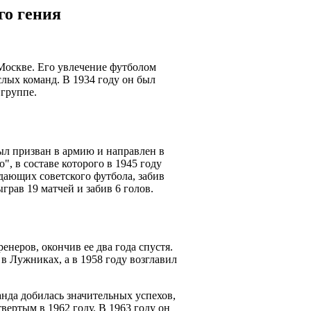
го гения
 Москве. Его увлечение футболом
слых команд. В 1934 году он был
 группе.
был призван в армию и направлен в
", в составе которого в 1945 году
дающих советского футбола, забив
грав 19 матчей и забив 6 голов.
неров, окончив ее два года спустя.
 Лужниках, а в 1958 году возглавил
нда добилась значительных успехов,
ертым в 1962 году. В 1963 году он