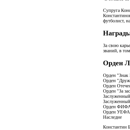
Супруга Конс
Константинов
футболист, н
Награды
За свою карь
званий, в том
Орден Л
Орден "Знак 
Орден "Друж
Орден Отечес
Орден "За за
Заслуженный
Заслуженный
Орден ФИФА 
Орден УЕФА 
Наследие
Константин Б