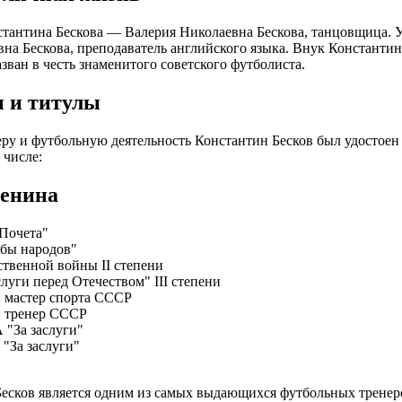
тантина Бескова — Валерия Николаевна Бескова, танцовщица. 
на Бескова, преподаватель английского языка. Внук Константи
азван в честь знаменитого советского футболиста.
 и титулы
еру и футбольную деятельность Константин Бесков был удостоен
 числе:
енина
Почета"
бы народов"
твенной войны II степени
слуги перед Отечеством" III степени
 мастер спорта СССР
 тренер СССР
"За заслуги"
"За заслуги"
есков является одним из самых выдающихся футбольных тренер