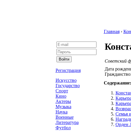
Главная
›
Кон
Конст
Советский ф
Дата рожден
Регистрация
Гражданство
Искусство
Содержание
Государство
Спорт
Констан
Кино
Карьера
Актеры
Карьера
Музыка
Возвра
Наука
Семья 
Военные
Наград
Литература
Орден 
Футбол