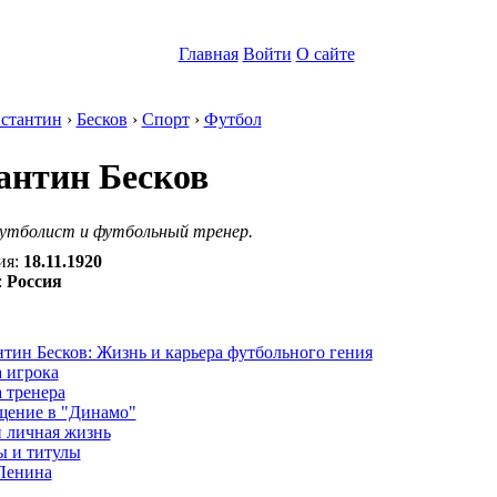
Главная
Войти
О сайте
стантин
›
Бесков
›
Спорт
›
Футбол
антин Бесков
утболист и футбольный тренер.
ия:
18.11.1920
:
Россия
:
тин Бесков: Жизнь и карьера футбольного гения
 игрока
 тренера
щение в "Динамо"
и личная жизнь
ы и титулы
Ленина