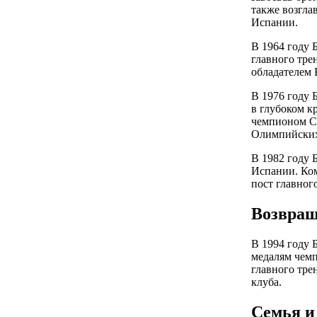
также возгла
Испании.
В 1964 году 
главного тре
обладателем 
В 1976 году 
в глубоком кр
чемпионом СС
Олимпийских
В 1982 году 
Испании. Ком
пост главного
Возвращ
В 1994 году 
медалям чемп
главного тре
клуба.
Семья и