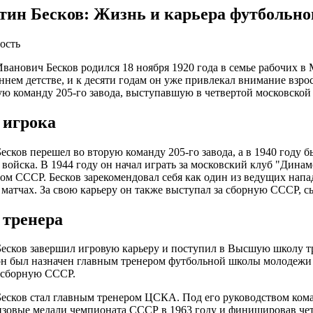
тин Бесков: Жизнь и карьера футбольно
ость
ванович Бесков родился 18 ноября 1920 года в семье рабочих в
аннем детстве, и к десяти годам он уже привлекал внимание взро
ую команду 205-го завода, выступавшую в четвертой московской
 игрока
Бесков перешел во вторую команду 205-го завода, а в 1940 году 
войска. В 1944 году он начал играть за московский клуб "Динамо
ом СССР. Бесков зарекомендовал себя как один из ведущих напа
 матчах. За свою карьеру он также выступал за сборную СССР, сы
 тренера
Бесков завершил игровую карьеру и поступил в Высшую школу тре
он был назначен главным тренером футбольной школы молодежи в
сборную СССР.
Бесков стал главным тренером ЦСКА. Под его руководством кома
нзовые медали чемпионата СССР в 1963 году и финишировав четв