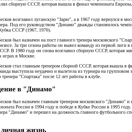
влял сборную СССР, которая вышла в финал чемпионата Европы
Бесков возглавил луганскую "Зарю", а в 1967 году вернулся в мо
нера. Под его руководством "Динамо" дважды становилось чемп
Кубка СССР (1967, 1970).
Бесков был назначен на пост главного тренера московского "Спар
изисе. За три сезона работы он вывел команду из первой лиги в 
СР. В 1980 году он снова возглавил сборную СССР, которая зав
 играх в Москве.
Бесков стал главным тренером сборной СССР, которая вышла в ф
анда выступила неудачно и вылетела из турнира на групповом э
 тренера "Спартака" после 12 лет работы в клубе.
ение в "Динамо"
Бесков был назначен главным тренером московского "Динамо" и
ионата России в 1994 году и победе в Кубке России в 1995 году.
нера "Динамо" и перешел на должность главного футбольного сп
 личная жизнь