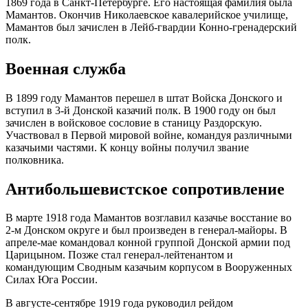
1869 года в Санкт-Петербурге. Его настоящая фамилия была
Мамантов. Окончив Николаевское кавалерийское училище,
Мамантов был зачислен в Лейб-гвардии Конно-гренадерский
полк.
Военная служба
В 1899 году Мамантов перешел в штат Войска Донского и
вступил в 3-й Донской казачий полк. В 1900 году он был
зачислен в войсковое сословие в станицу Раздорскую.
Участвовал в Первой мировой войне, командуя различными
казачьими частями. К концу войны получил звание
полковника.
Антибольшевистское сопротивление
В марте 1918 года Мамантов возглавил казачье восстание во
2-м Донском округе и был произведен в генерал-майоры. В
апреле-мае командовал конной группой Донской армии под
Царицыном. Позже стал генерал-лейтенантом и
командующим Сводным казачьим корпусом в Вооруженных
Силах Юга России.
В августе-сентябре 1919 года руководил рейдом