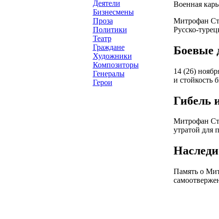
Деятели
Военная карь
Бизнесмены
Митрофан Сте
Проза
Русско-турец
Политики
Театр
Граждане
Боевые 
Художники
Композиторы
14 (26) нояб
Генералы
и стойкость 
Герои
Гибель 
Митрофан Сте
утратой для 
Наследи
Память о Мит
самоотвержен