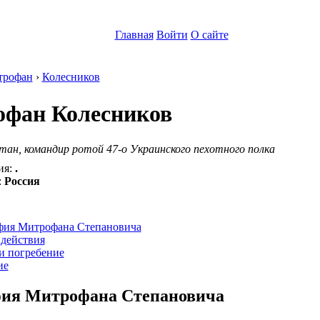
Главная
Войти
О сайте
трофан
›
Колесников
фан Колесников
ан, командир ротой 47-о Украинского пехотного полка
ия:
.
:
Россия
:
фия Митрофана Степановича
 действия
и погребение
ие
ия Митрофана Степановича