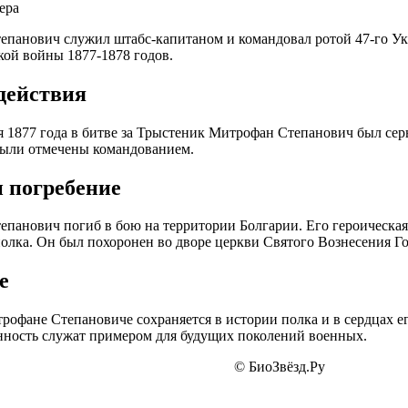
ера
панович служил штабс-капитаном и командовал ротой 47-го Укр
кой войны 1877-1878 годов.
действия
ря 1877 года в битве за Трыстеник Митрофан Степанович был серь
были отмечены командованием.
и погребение
панович погиб в бою на территории Болгарии. Его героическая
полка. Он был похоронен во дворе церкви Святого Вознесения Г
е
рофане Степановиче сохраняется в истории полка и в сердцах ег
ность служат примером для будущих поколений военных.
© БиоЗвёзд.Ру