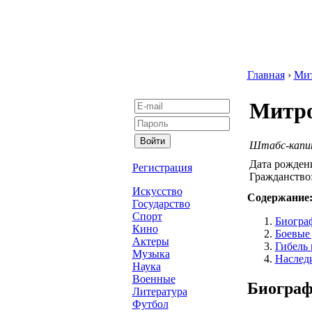
Главная
›
Ми
Митро
Штабс-капит
Дата рожден
Регистрация
Гражданство
Искусство
Содержание
Государство
Спорт
Биогра
Кино
Боевые
Актеры
Гибель 
Музыка
Наслед
Наука
Военные
Биограф
Литература
Футбол