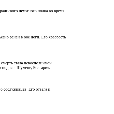
аинского пехотного полка во время
езно ранен в обе ноги. Его храбрость
 смерть стала невосполнимой
осподня в Шумене, Болгария.
о сослуживцев. Его отвага и