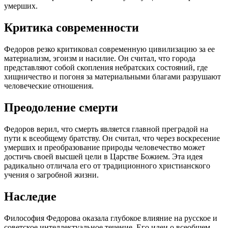
умерших.
Критика современности
Федоров резко критиковал современную цивилизацию за ее
материализм, эгоизм и насилие. Он считал, что города
представляют собой скопления небратских состояний, где
хищничество и погоня за материальными благами разрушают
человеческие отношения.
Преодоление смерти
Федоров верил, что смерть является главной преградой на
пути к всеобщему братству. Он считал, что через воскресение
умерших и преобразование природы человечество может
достичь своей высшей цели в Царстве Божием. Эта идея
радикально отличала его от традиционного христианского
учения о загробной жизни.
Наследие
Философия Федорова оказала глубокое влияние на русское и
советское интеллектуальное течение. Его идеи о всеобщем