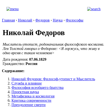
Главная
›
Николай
›
Федоров
›
Наука
›
Философы
Николай Федоров
Мыслитель-утопист, родоначальник философского космизма.
Лев Толстой говорил о Федорове: <Я горжусь, что живу в
одно время с таким человеком>
Дата рождения:
07.06.1829
Гражданство:
Россия
Содержание:
Николай Федоров: Философ-утопист и Мыслитель
Служба и влияние
Философия всеобщего братства
Проектная наука
Метафизика и космология
Критика современности
Преодоление смерти