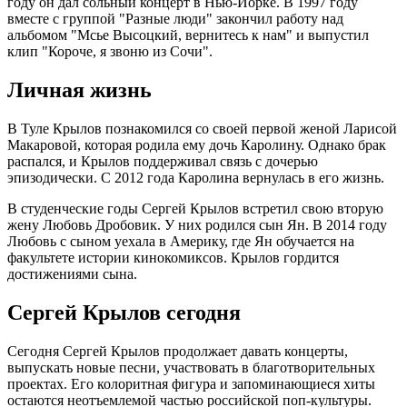
году он дал сольный концерт в Нью-Йорке. В 1997 году
вместе с группой "Разные люди" закончил работу над
альбомом "Мсье Высоцкий, вернитесь к нам" и выпустил
клип "Короче, я звоню из Сочи".
Личная жизнь
В Туле Крылов познакомился со своей первой женой Ларисой
Макаровой, которая родила ему дочь Каролину. Однако брак
распался, и Крылов поддерживал связь с дочерью
эпизодически. С 2012 года Каролина вернулась в его жизнь.
В студенческие годы Сергей Крылов встретил свою вторую
жену Любовь Дробовик. У них родился сын Ян. В 2014 году
Любовь с сыном уехала в Америку, где Ян обучается на
факультете истории кинокомиксов. Крылов гордится
достижениями сына.
Сергей Крылов сегодня
Сегодня Сергей Крылов продолжает давать концерты,
выпускать новые песни, участвовать в благотворительных
проектах. Его колоритная фигура и запоминающиеся хиты
остаются неотъемлемой частью российской поп-культуры.