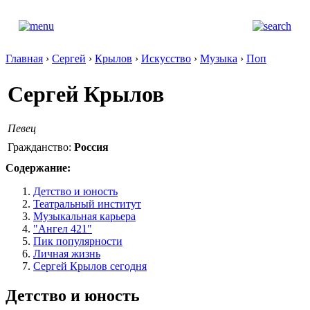
Главная
›
Сергей
›
Крылов
›
Искусство
›
Музыка
›
Поп
Сергей Крылов
Певец
Гражданство:
Россия
Содержание:
Детство и юность
Театральный институт
Музыкальная карьера
"Ангел 421"
Пик популярности
Личная жизнь
Сергей Крылов сегодня
Детство и юность