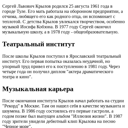
Сергей Львович Крылов родился 25 августа 1961 года в
городе Туле. Его мать работала на оборонном предприятии, а
отчима, любящего его как родного отца, он вспоминает с
теплотой. С детства Крылов увлекался творчеством, особенно
музыкой Иосифа Кобзона. В 1977 году Сергей окончил
музыкальную школу, а в 1978 году - общеобразовательную.
Театральный институт
После школы Крылов поступил в Ярославский театральный
институт. Его первая попытка оказалась неудачной, но
упорный труд привел его к поступлению в 1981 году. Через
четыре года он получил диплом "актера драматического
театра и кино".
Музыкальная карьера
После окончания института Крылов начал работать на студии
"Рекорд" в Москве. Там он нашел себя в качестве музыканта и
шоумена. В 1986 году состоялись его первые гастроли, а
годом позже был выпущен альбом "Иллюзия жизни". В 1987
году зрители увидели дебютный клип Крылова на песню
"Черное море".