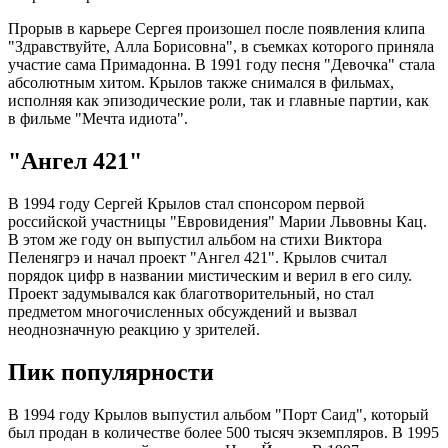
Прорыв в карьере Сергея произошел после появления клипа
"Здравствуйте, Алла Борисовна", в съемках которого приняла
участие сама Примадонна. В 1991 году песня "Девочка" стала
абсолютным хитом. Крылов также снимался в фильмах,
исполняя как эпизодические роли, так и главные партии, как
в фильме "Мечта идиота".
"Ангел 421"
В 1994 году Сергей Крылов стал спонсором первой
российской участницы "Евровидения" Марии Львовны Кац.
В этом же году он выпустил альбом на стихи Виктора
Пеленягрэ и начал проект "Ангел 421". Крылов считал
порядок цифр в названии мистическим и верил в его силу.
Проект задумывался как благотворительный, но стал
предметом многочисленных обсуждений и вызвал
неоднозначную реакцию у зрителей.
Пик популярности
В 1994 году Крылов выпустил альбом "Порт Саид", который
был продан в количестве более 500 тысяч экземпляров. В 1995