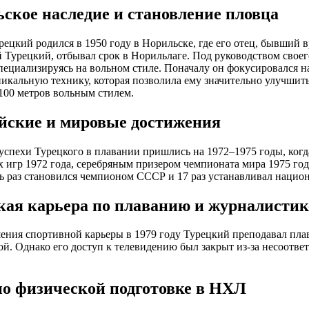
ьское наследие и становление пловца
ецкий родился в 1950 году в Норильске, где его отец, бывший
 Турецкий, отбывал срок в Норильлаге. Под руководством своег
пециализируясь на вольном стиле. Поначалу он фокусировался н
никальную технику, которая позволила ему значительно улучшить
100 метров вольным стилем.
ские и мировые достижения
спехи Турецкого в плавании пришлись на 1972–1975 годы, когд
игр 1972 года, серебряным призером чемпионата мира 1975 год
ь раз становился чемпионом СССР и 17 раз устанавливал нацио
кая карьера по плаванию и журналистик
ения спортивной карьеры в 1979 году Турецкий преподавал пл
й. Однако его доступ к телевидению был закрыт из-за несоотв
по физической подготовке в НХЛ