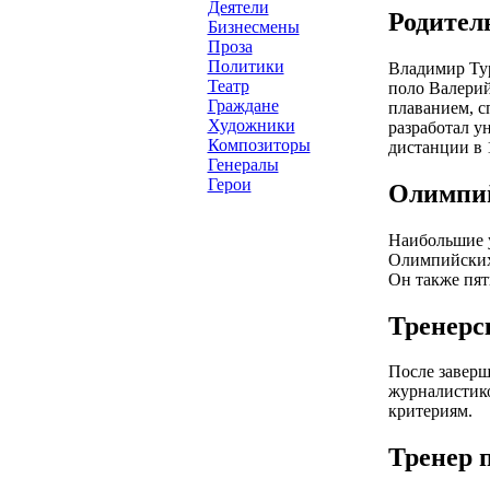
Деятели
Родител
Бизнесмены
Проза
Политики
Владимир Тур
Театр
поло Валерий
Граждане
плаванием, с
Художники
разработал у
Композиторы
дистанции в 
Генералы
Герои
Олимпий
Наибольшие у
Олимпийских 
Он также пят
Тренерс
После заверш
журналистико
критериям.
Тренер 