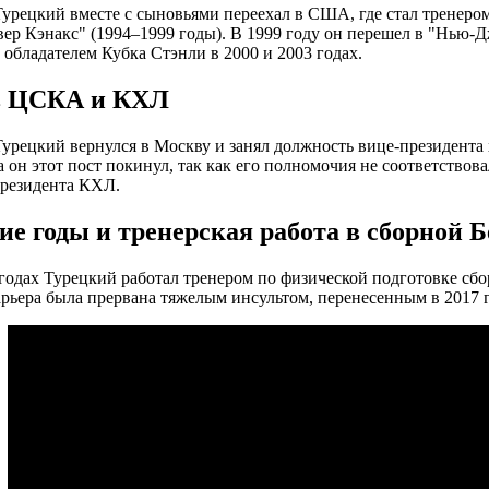
Турецкий вместе с сыновьями переехал в США, где стал тренером
р Кэнакс" (1994–1999 годы). В 1999 году он перешел в "Нью-Дж
 обладателем Кубка Стэнли в 2000 и 2003 годах.
в ЦСКА и КХЛ
Турецкий вернулся в Москву и занял должность вице-президент
а он этот пост покинул, так как его полномочия не соответствов
президента КХЛ.
ие годы и тренерская работа в сборной 
годах Турецкий работал тренером по физической подготовке сбо
арьера была прервана тяжелым инсультом, перенесенным в 2017 г