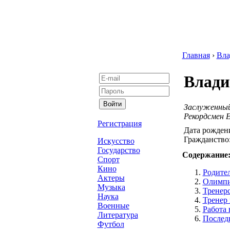
Главная
›
Вла
Влади
Заслуженный
Рекордсмен Е
Регистрация
Дата рожден
Гражданство
Искусство
Государство
Содержание
Спорт
Кино
Родител
Актеры
Олимпи
Музыка
Тренерс
Наука
Тренер
Военные
Работа
Литература
Последн
Футбол