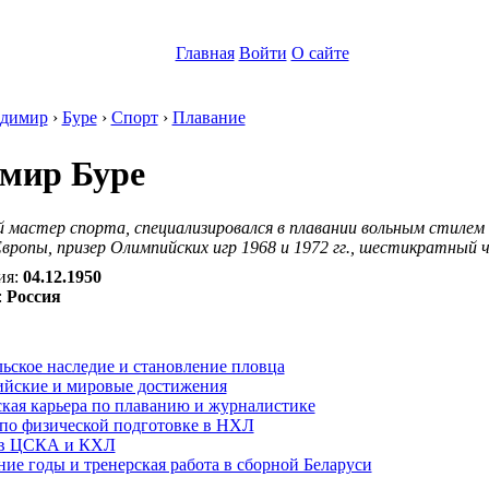
Главная
Войти
О сайте
димир
›
Буре
›
Спорт
›
Плавание
мир Буре
 мастер спорта, специализировался в плавании вольным стилем 
вропы, призер Олимпийских игр 1968 и 1972 гг., шестикратный
ия:
04.12.1950
:
Россия
:
ьское наследие и становление пловца
йские и мировые достижения
кая карьера по плаванию и журналистике
 по физической подготовке в НХЛ
 в ЦСКА и КХЛ
ие годы и тренерская работа в сборной Беларуси