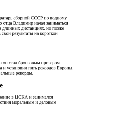
 вратарь сборной СССР по водному
о отца Владимир начал заниматься
а длинных дистанциях, но позже
 свои результаты на короткой
а он стал бронзовым призером
а и установил пять рекордов Европы.
нальные рекорды.
е
авание в ЦСКА и занимался
етствия моральным и деловым