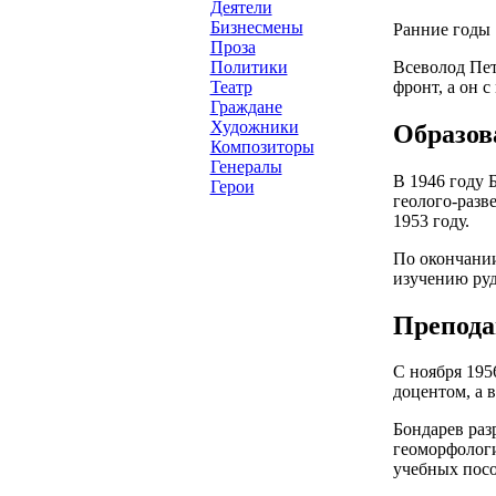
Деятели
Бизнесмены
Ранние годы
Проза
Всеволод Пет
Политики
фронт, а он 
Театр
Граждане
Художники
Образов
Композиторы
Генералы
В 1946 году Б
Герои
геолого-разв
1953 году.
По окончании
изучению руд
Препода
С ноября 195
доцентом, а 
Бондарев раз
геоморфологи
учебных посо