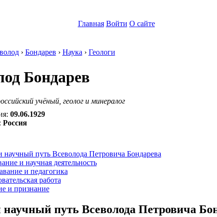
Главная
Войти
О сайте
волод
›
Бондарев
›
Наука
›
Геологи
лод Бондарев
оссийский учёный, геолог и минералог
ия:
09.06.1929
:
Россия
:
и научный путь Всеволода Петровича Бондарева
ание и научная деятельность
авание и педагогика
вательская работа
ие и признание
 научный путь Всеволода Петровича Бо