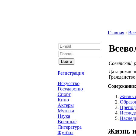
Главная
›
Все
Всево
Советский, р
Дата рожден
Регистрация
Гражданство
Искусство
Содержание
Государство
Спорт
Жизнь 
Кино
Образов
Актеры
Препод
Музыка
Исследо
Наука
Наслед
Военные
Литература
Жизнь и
Футбол