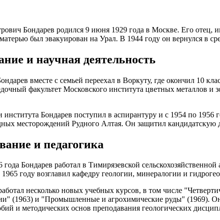
рович Бондарев родился 9 июня 1929 года в Москве. Его отец, и
с матерью был эвакуирован на Урал. В 1944 году он вернулся в с
ание и научная деятельность
ондарев вместе с семьей переехал в Воркуту, где окончил 10 кла
едочный факультет Московского института цветных металлов и з
 института Бондарев поступил в аспирантуру и с 1954 по 1956 г
ных месторождений Рудного Алтая. Он защитил кандидатскую д
вание и педагогика
6 года Бондарев работал в Тимирязевской сельскохозяйственной 
в 1965 году возглавил кафедру геологии, минералогии и гидроге
работал несколько новых учебных курсов, в том числе "Четверт
и" (1963) и "Промышленные и агрохимические руды" (1969). О
бий и методических основ преподавания геологических дисцип