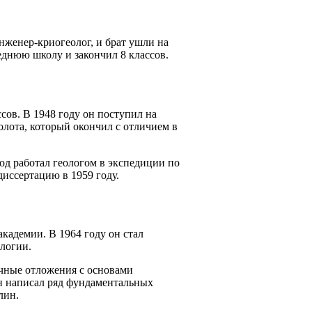
нженер-криогеолог, и брат ушли на
реднюю школу и закончил 8 классов.
ссов. В 1948 году он поступил на
олота, который окончил с отличием в
од работал геологом в экспедиции по
иссертацию в 1959 году.
академии. В 1964 году он стал
ологии.
ичные отложения с основами
н написал ряд фундаментальных
лин.