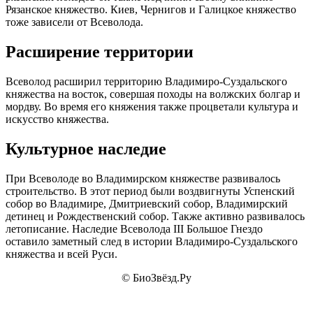
Рязанское княжество. Киев, Чернигов и Галицкое княжество
тоже зависели от Всеволода.
Расширение территории
Всеволод расширил территорию Владимиро-Суздальского
княжества на восток, совершая походы на волжских болгар и
мордву. Во время его княжения также процветали культура и
искусство княжества.
Культурное наследие
При Всеволоде во Владимирском княжестве развивалось
строительство. В этот период были воздвигнуты Успенский
собор во Владимире, Дмитриевский собор, Владимирский
детинец и Рождественский собор. Также активно развивалось
летописание. Наследие Всеволода III Большое Гнездо
оставило заметный след в истории Владимиро-Суздальского
княжества и всей Руси.
© БиоЗвёзд.Ру