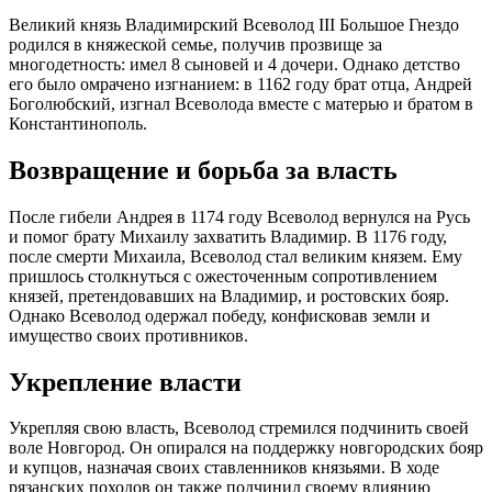
Великий князь Владимирский Всеволод III Большое Гнездо
родился в княжеской семье, получив прозвище за
многодетность: имел 8 сыновей и 4 дочери. Однако детство
его было омрачено изгнанием: в 1162 году брат отца, Андрей
Боголюбский, изгнал Всеволода вместе с матерью и братом в
Константинополь.
Возвращение и борьба за власть
После гибели Андрея в 1174 году Всеволод вернулся на Русь
и помог брату Михаилу захватить Владимир. В 1176 году,
после смерти Михаила, Всеволод стал великим князем. Ему
пришлось столкнуться с ожесточенным сопротивлением
князей, претендовавших на Владимир, и ростовских бояр.
Однако Всеволод одержал победу, конфисковав земли и
имущество своих противников.
Укрепление власти
Укрепляя свою власть, Всеволод стремился подчинить своей
воле Новгород. Он опирался на поддержку новгородских бояр
и купцов, назначая своих ставленников князьями. В ходе
рязанских походов он также подчинил своему влиянию