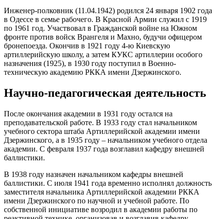
Инженер-полковник (11.04.1942) родился 24 января 1902 года
в Одессе в семье рабочего. В Красной Армии служил с 1919
по 1961 год. Участвовал в Гражданской войне на Южном
фронте против войск Врангеля и Махно, будучи офицером
бронепоезда. Окончив в 1921 году 4-ю Киевскую
артиллерийскую школу, а затем КУКС артиллерии особого
назначения (1925), в 1930 году поступил в Военно-
техническую академию РККА имени Дзержинского.
Научно-педагогическая деятельность
После окончания академии в 1931 году остался на
преподавательской работе. В 1933 году стал начальником
учебного сектора штаба Артиллерийской академии имени
Дзержинского, а в 1935 году – начальником учебного отдела
академии. С февраля 1937 года возглавил кафедру внешней
баллистики.
В 1938 году назначен начальником кафедры внешней
баллистики. С июля 1941 года временно исполнял должность
заместителя начальника Артиллерийской академии РККА
имени Дзержинского по научной и учебной работе. По
собственной инициативе возродил в академии работы по
реактивной технике, организовав и возглавив кафедру