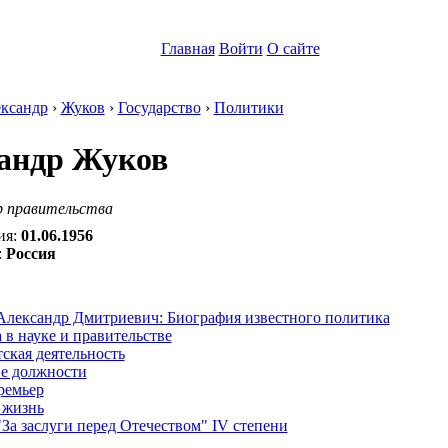
Главная
Войти
О сайте
ксандр
›
Жуков
›
Государство
›
Политики
андр Жуков
р правительства
ия:
01.06.1956
:
Россия
:
Александр Дмитриевич: Биография известного политика
 в науке и правительстве
ская деятельность
е должности
ремьер
 жизнь
За заслуги перед Отечеством" IV степени