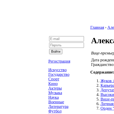
Главная
›
Але
Алекс
Вице-премье
Дата рожден
Регистрация
Гражданство
Искусство
Содержание
Государство
Спорт
Жуков 
Кино
Карьера
Актеры
Депутат
Музыка
Высоки
Наука
Вице-п
Военные
Личная
Литература
Орден "
Футбол