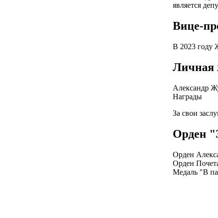
является деп
Вице-пр
В 2023 году 
Личная 
Александр Жу
Награды
За свои засл
Орден "
Орден Алекс
Орден Почет
Медаль "В па