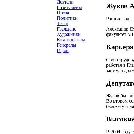
Деятели
Жуков А
Бизнесмены
Проза
Политики
Ранние годы 
Театр
Александр Дм
Граждане
факультет МГ
Художники
Композиторы
Генералы
Карьера
Герои
Свою трудову
работал в Гл
занимал долж
Депутат
Жуков был де
Во втором со
бюджету и на
Высокие
В 2004 году 