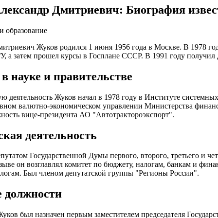
лександр Дмитриевич: Биография извес
и образование
итриевич Жуков родился 1 июня 1956 года в Москве. В 1978 го
У, а затем прошел курсы в Госплане СССР. В 1991 году получил
 в науке и правительстве
ю деятельность Жуков начал в 1978 году в Институте системн
авном валютно-экономическом управлении Министерства финанс
ность вице-президента АО "Автотрактороэкспорт".
ская деятельность
путатом Государственной Думы первого, второго, третьего и четв
зыве он возглавлял комитет по бюджету, налогам, банкам и финанс
логам. Был членом депутатской группы "Регионы России".
 должности
Жуков был назначен первым заместителем председателя Государс