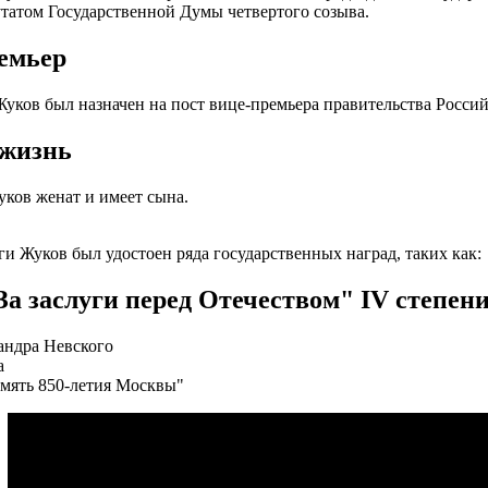
утатом Государственной Думы четвертого созыва.
емьер
Жуков был назначен на пост вице-премьера правительства Росси
жизнь
ков женат и имеет сына.
уги Жуков был удостоен ряда государственных наград, таких как:
За заслуги перед Отечеством" IV степен
андра Невского
а
мять 850-летия Москвы"