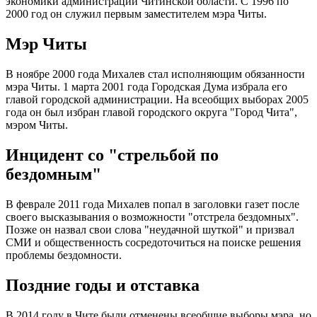
экономики администрации Читинской области. С 1996 по
2000 год он служил первым заместителем мэра Читы.
Мэр Читы
В ноябре 2000 года Михалев стал исполняющим обязанности
мэра Читы. 1 марта 2001 года Городская Дума избрала его
главой городской администрации. На всеобщих выборах 2005
года он был избран главой городского округа "Город Чита",
мэром Читы.
Инцидент со "стрельбой по
бездомным"
В феврале 2011 года Михалев попал в заголовки газет после
своего высказывания о возможности "отстрела бездомных".
Позже он назвал свои слова "неудачной шуткой" и призвал
СМИ и общественность сосредоточиться на поиске решения
проблемы бездомности.
Поздние годы и отставка
В 2014 году в Чите были отменены всеобщие выборы мэра, но