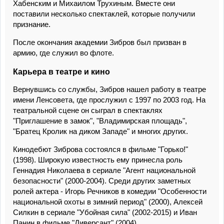
Хабенским и Михаилом Трухиным. Вместе они
поставили несколько спектаклей, которые получили
признание.
После окончания академии Зибров был призван в
армию, где служил во флоте.
Карьера в театре и кино
Вернувшись со службы, Зибров нашел работу в театре
имени Ленсовета, где прослужил с 1997 по 2003 год. На
театральной сцене он сыграл в спектаклях
"Приглашение в замок", "Владимирская площадь",
"Братец Кролик на диком Западе" и многих других.
Кинодебют Зиброва состоялся в фильме "Горько!"
(1998). Широкую известность ему принесла роль
Геннадия Николаева в сериале "Агент национальной
безопасности" (2000-2004). Среди других заметных
ролей актера - Игорь Речников в комедии "Особенности
национальной охоты в зимний период" (2000), Алексей
Силкин в сериале "Убойная сила" (2002-2015) и Иван
Панин в фильме "Диверсант" (2004).