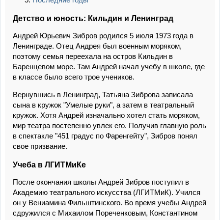
Детство и юность: Кильдин и Ленинград
Андрей Юрьевич Зибров родился 5 июля 1973 года в
Ленинграде. Отец Андрея был военным моряком,
поэтому семья переехала на остров Кильдин в
Баренцевом море. Там Андрей начал учебу в школе, где
в классе было всего трое учеников.
Вернувшись в Ленинград, Татьяна Зиброва записала
сына в кружок "Умелые руки", а затем в театральный
кружок. Хотя Андрей изначально хотел стать моряком,
мир театра постепенно увлек его. Получив главную роль
в спектакле "451 градус по Фаренгейту", Зибров понял
свое призвание.
Учеба в ЛГИТМиКе
После окончания школы Андрей Зибров поступил в
Академию театрального искусства (ЛГИТМиК). Учился
он у Вениамина Фильштинского. Во время учебы Андрей
сдружился с Михаилом Пореченковым, Константином