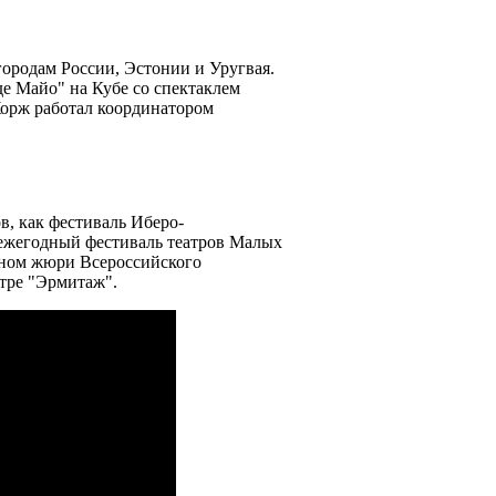
ородам России, Эстонии и Уругвая.
е Майо" на Кубе со спектаклем
Жорж работал координатором
в, как фестиваль Иберо-
 ежегодный фестиваль театров Малых
леном жюри Всероссийского
атре "Эрмитаж".