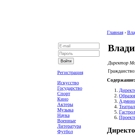
Главная
›
Вла
Влад
Директор М
Гражданство
Регистрация
Содержание
Искусство
Государство
Директ
Спорт
Образов
Кино
Админи
Актеры
Театра
Музыка
Гастрол
Наука
Проект
Военные
Литература
Директо
Футбол