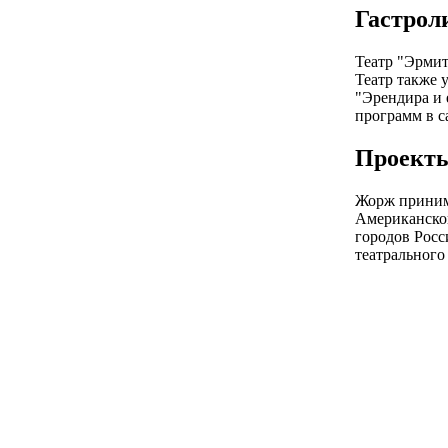
Гастрол
Театр "Эрмит
Театр также 
"Эрендира и 
программ в с
Проекты
Жорж принима
Американской
городов Росс
театрального