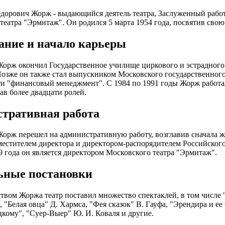
орович Жорж - выдающийся деятель театра, Заслуженный работ
театра "Эрмитаж". Он родился 5 марта 1954 года, посвятив свою
ание и начало карьеры
Жорж окончил Государственное училище циркового и эстрадного
Позже он также стал выпускником Московского государственног
и "финансовый менеджмент". С 1984 по 1991 годы Жорж работал
ав более двадцати ролей.
тративная работа
Жорж перешел на административную работу, возглавив сначала жу
аместителем директора и директором-распорядителем Российског
99 года он является директором Московского театра "Эрмитаж".
ьные постановки
твом Жоржа театр поставил множество спектаклей, в том числе 
"Белая овца" Д. Хармса, "Фея сказок" В. Гауфа, "Эрендира и ее 
кому", "Суер-Выер" Ю. И. Коваля и другие.