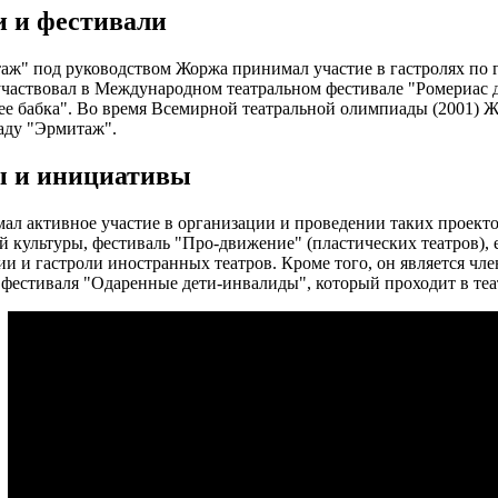
и и фестивали
аж" под руководством Жоржа принимал участие в гастролях по г
участвовал в Международном театральном фестивале "Ромериас д
ее бабка". Во время Всемирной театральной олимпиады (2001) 
аду "Эрмитаж".
 и инициативы
л активное участие в организации и проведении таких проекто
 культуры, фестиваль "Про-движение" (пластических театров),
ии и гастроли иностранных театров. Кроме того, он является ч
 фестиваля "Одаренные дети-инвалиды", который проходит в те