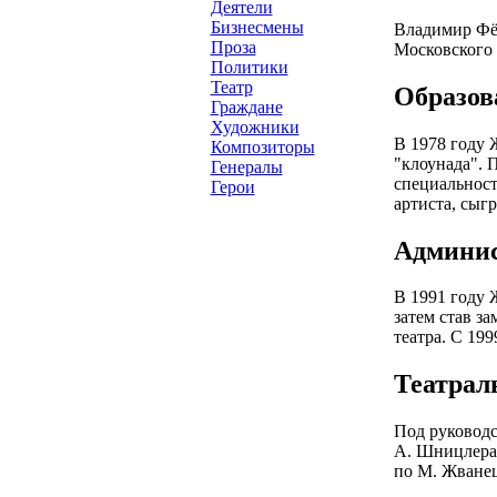
Деятели
Бизнесмены
Владимир Фёд
Проза
Московского 
Политики
Театр
Образов
Граждане
Художники
В 1978 году 
Композиторы
"клоунада". 
Генералы
специальност
Герои
артиста, сыгр
Админис
В 1991 году 
затем став з
театра. С 19
Театрал
Под руководс
А. Шницлера, 
по М. Жванец