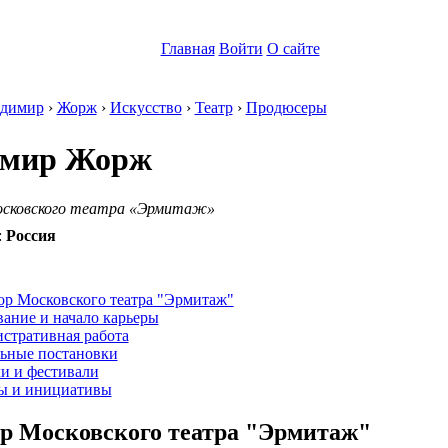
Главная
Войти
О сайте
димир
›
Жорж
›
Искусство
›
Театр
›
Продюсеры
имир Жорж
осковского театра «Эрмитаж»
:
Россия
:
ор Московского театра "Эрмитаж"
ание и начало карьеры
стративная работа
льные постановки
и и фестивали
ы и инициативы
р Московского театра "Эрмитаж"