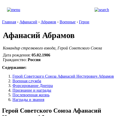
Главная
›
Афанасий
›
Абрамов
›
Военные
›
Герои
Афанасий Абрамов
Командир стрелкового взвода, Герой Советского Союза
Дата рождения:
05.02.1906
Гражданство:
Россия
Содержание:
Герой Советского Союза Афанасий Нестерович Абрамов
Военная служба
Форсирование Днепра
Признание и награды
Послевоенная жизнь
Награды и звания
Герой Советского Союза Афанасий