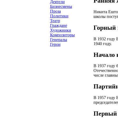
Ранняя 
Деятели
Бизнесмены
Проза
Никита Ешток
Политики
школы поступ
Театр
Граждане
Горный 
Художники
Композиторы
В 1932 году 
Генералы
1940 году.
Герои
Начало 
В 1937 году 
Отечественно
числе главны
Партийн
В 1957 году 
председателе
Первый 