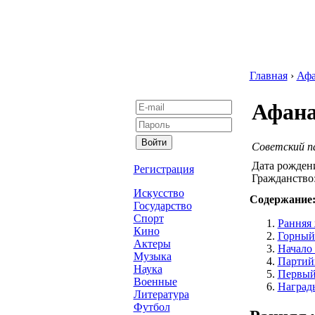
Главная
›
Афа
Афана
Cоветский п
Дата рожден
Регистрация
Гражданство
Искусство
Содержание
Государство
Спорт
Ранняя 
Кино
Горный
Актеры
Начало
Музыка
Партийн
Наука
Первый
Военные
Наград
Литература
Футбол