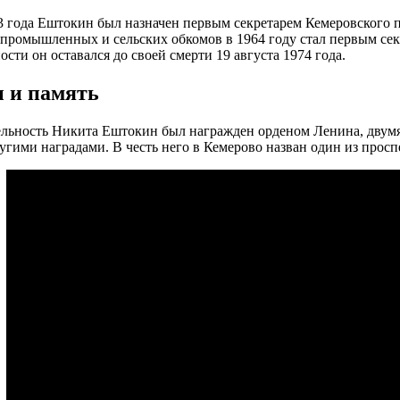
3 года Ештокин был назначен первым секретарем Кемеровског
промышленных и сельских обкомов в 1964 году стал первым се
сти он оставался до своей смерти 19 августа 1974 года.
 и память
ельность Никита Ештокин был награжден орденом Ленина, двум
угими наградами. В честь него в Кемерово назван один из просп