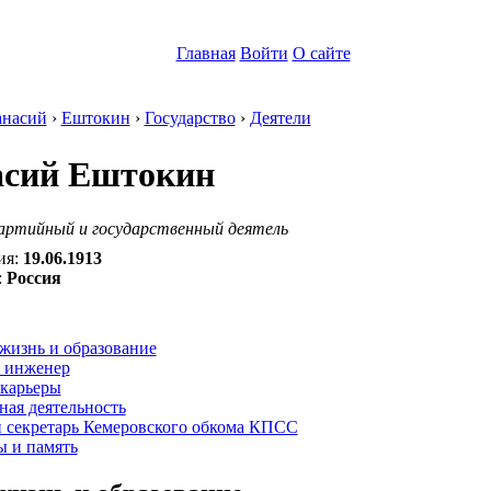
Главная
Войти
О сайте
насий
›
Ештокин
›
Государство
›
Деятели
сий Ештокин
артийный и государственный деятель
ия:
19.06.1913
:
Россия
:
жизнь и образование
 инженер
 карьеры
ая деятельность
 секретарь Кемеровского обкома КПСС
ы и память