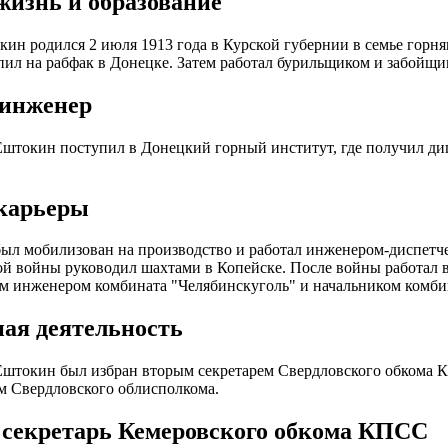
жизнь и образование
ин родился 2 июля 1913 года в Курской губернии в семье горня
ил на рабфак в Донецке. Затем работал бурильщиком и забойщи
инженер
Ештокин поступил в Донецкий горный институт, где получил д
карьеры
был мобилизован на производство и работал инженером-диспетч
й войны руководил шахтами в Копейске. После войны работал 
м инженером комбината "Челябинскуголь" и начальником комби
ая деятельность
Ештокин был избран вторым секретарем Свердловского обкома К
м Свердловского облисполкома.
секретарь Кемеровского обкома КПСС