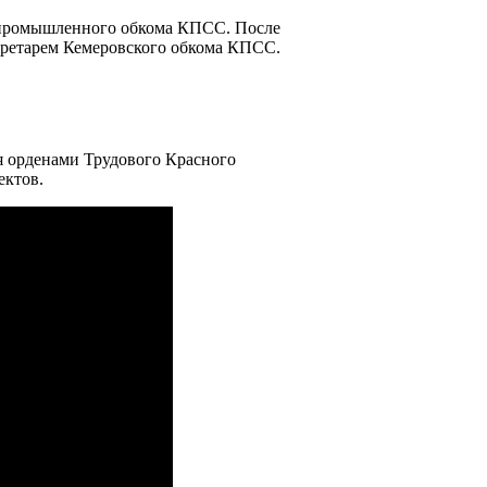
о промышленного обкома КПСС. После
кретарем Кемеровского обкома КПСС.
я орденами Трудового Красного
ектов.