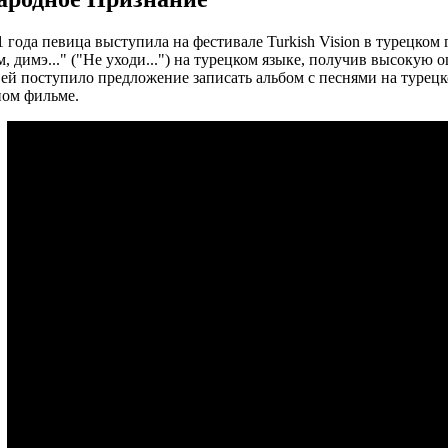
1 года певица выступила на фестивале Turkish Vision в турецком
 димэ..." ("Не уходи...") на турецком языке, получив высокую о
ей поступило предложение записать альбом с песнями на турецко
ном фильме.