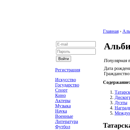
Главная
›
Аль
Альби
Популярная 
Дата рожден
Регистрация
Гражданство
Искусство
Содержание
Государство
Спорт
Татарс
Кино
Диског
Актеры
Дуэты
Музыка
Наград
Наука
Междун
Военные
Литература
Татарск
Футбол