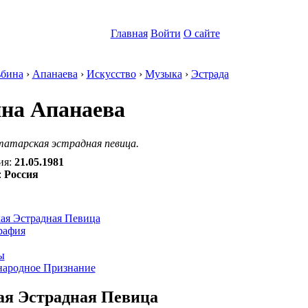
Главная
Войти
О сайте
бина
›
Апанаева
›
Искусство
›
Музыка
›
Эстрада
на Апанаева
татарская эстрадная певица.
ия:
21.05.1981
:
Россия
:
кая Эстрадная Певица
рафия
ы
ародное Признание
ая Эстрадная Певица