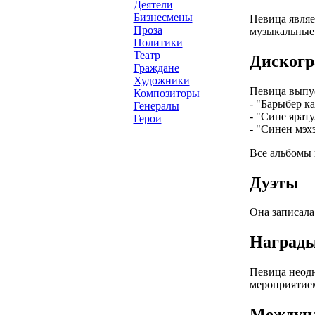
Деятели
Бизнесмены
Певица являе
Проза
музыкальные 
Политики
Театр
Диског
Граждане
Художники
Певица выпус
Композиторы
- "Барыбер ка
Генералы
- "Сине ярату
Герои
- "Синен мэхэ
Все альбомы 
Дуэты
Она записала
Наград
Певица неодн
мероприятием
Междуна