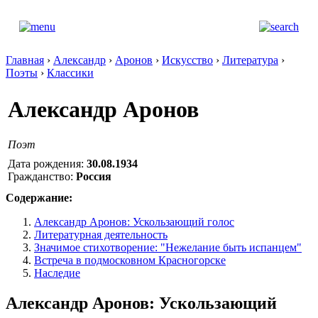
Главная
›
Александр
›
Аронов
›
Искусство
›
Литература
›
Поэты
›
Классики
Александр Аронов
Поэт
Дата рождения:
30.08.1934
Гражданство:
Россия
Содержание:
Александр Аронов: Ускользающий голос
Литературная деятельность
Значимое стихотворение: "Нежелание быть испанцем"
Встреча в подмосковном Красногорске
Наследие
Александр Аронов: Ускользающий