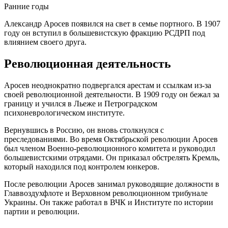
Ранние годы
Александр Аросев появился на свет в семье портного. В 1907
году он вступил в большевистскую фракцию РСДРП под
влиянием своего друга.
Революционная деятельность
Аросев неоднократно подвергался арестам и ссылкам из-за
своей революционной деятельности. В 1909 году он бежал за
границу и учился в Льеже и Петроградском
психоневрологическом институте.
Вернувшись в Россию, он вновь столкнулся с
преследованиями. Во время Октябрьской революции Аросев
был членом Военно-революционного комитета и руководил
большевистскими отрядами. Он приказал обстрелять Кремль,
который находился под контролем юнкеров.
После революции Аросев занимал руководящие должности в
Главвоздухфлоте и Верховном революционном трибунале
Украины. Он также работал в ВЧК и Институте по истории
партии и революции.