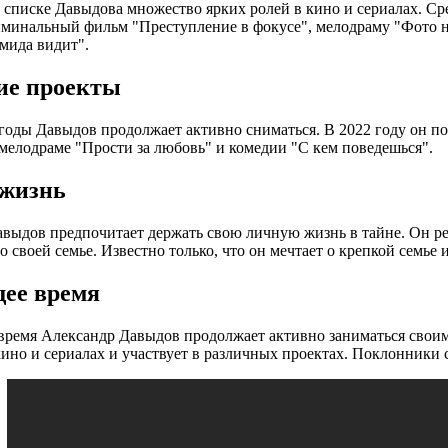
списке Давыдова множество ярких ролей в кино и сериалах. С
минальный фильм "Преступление в фокусе", мелодраму "Фото 
мида видит".
ие проекты
годы Давыдов продолжает активно сниматься. В 2022 году он п
мелодраме "Прости за любовь" и комедии "С кем поведешься".
жизнь
выдов предпочитает держать свою личную жизнь в тайне. Он ре
 своей семье. Известно только, что он мечтает о крепкой семье и
ее время
время Александр Давыдов продолжает активно заниматься своим 
кино и сериалах и участвует в различных проектах. Поклонники 