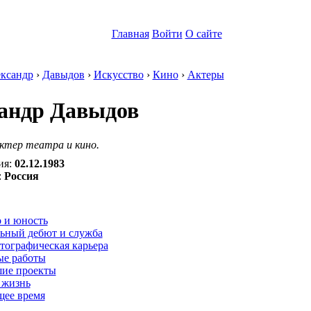
Главная
Войти
О сайте
ксандр
›
Давыдов
›
Искусство
›
Кино
›
Актеры
андр Давыдов
ктер театра и кино.
ия:
02.12.1983
:
Россия
:
 и юность
льный дебют и служба
тографическая карьера
ые работы
ие проекты
 жизнь
щее время