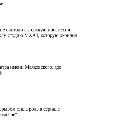
ве
 не считали актерскую профессию
колу-студию МХАТ, которую окончил
атра имени Маяковского, где
ф.
орывом стала роль в сериале
бомбере".