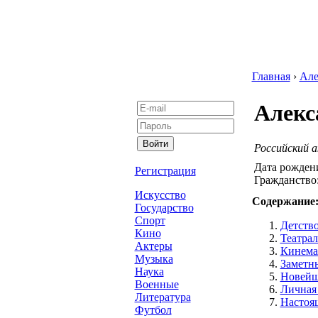
Главная
›
Але
Алекс
Российский а
Дата рожден
Регистрация
Гражданство
Искусство
Содержание
Государство
Спорт
Детство
Кино
Театра
Актеры
Кинема
Музыка
Заметн
Наука
Новейш
Военные
Личная
Литература
Настоя
Футбол