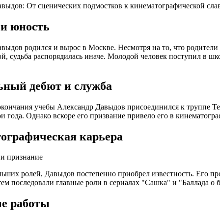
выдов: От сценических подмостков к кинематографической сла
 и юность
выдов родился и вырос в Москве. Несмотря на то, что родители
й, судьба распорядилась иначе. Молодой человек поступил в ш
ьный дебют и служба
окончания учебы Александр Давыдов присоединился к труппе Те
и года. Однако вскоре его призвание привело его в кинематогра
ографическая карьера
 и признание
льших ролей, Давыдов постепенно приобрел известность. Его пр
тем последовали главные роли в сериалах "Сашка" и "Баллада о 
е работы