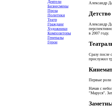
Деятели
Александр Да
Бизнесмены
Проза
Детство
Политики
Театр
Александр Да
Граждане
перспективно
Художники
в 2007 году.
Композиторы
Генералы
Герои
Театрал
Сразу после 
прослужил тр
Кинемат
Первые роли
Начав с небо
"Маруся". За
Заметны