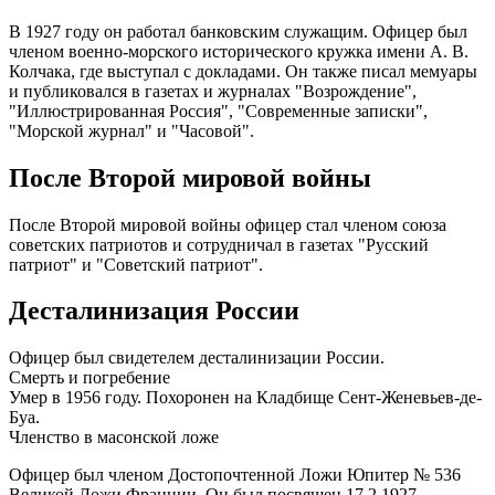
В 1927 году он работал банковским служащим. Офицер был
членом военно-морского исторического кружка имени А. В.
Колчака, где выступал с докладами. Он также писал мемуары
и публиковался в газетах и журналах "Возрождение",
"Иллюстрированная Россия", "Современные записки",
"Морской журнал" и "Часовой".
После Второй мировой войны
После Второй мировой войны офицер стал членом союза
советских патриотов и сотрудничал в газетах "Русский
патриот" и "Советский патриот".
Десталинизация России
Офицер был свидетелем десталинизации России.
Смерть и погребение
Умер в 1956 году. Похоронен на Кладбище Сент-Женевьев-де-
Буа.
Членство в масонской ложе
Офицер был членом Достопочтенной Ложи Юпитер № 536
Великой Ложи Франции. Он был посвящен 17.2.1927,