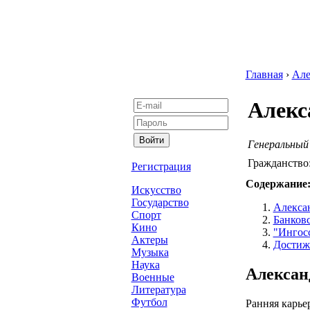
Главная
›
Але
Алекс
Генеральный
Гражданство
Регистрация
Содержание
Искусство
Государство
Алексан
Спорт
Банковс
Кино
"Ингос
Актеры
Достиже
Музыка
Наука
Алексан
Военные
Литература
Футбол
Ранняя карье