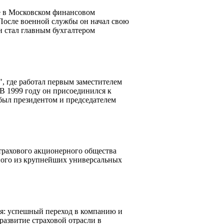
е в Московском финансовом
После военной службы он начал свою
н стал главным бухгалтером
, где работал первым заместителем
 В 1999 году он присоединился к
 был президентом и председателем
трахового акционерного общества
ного из крупнейших универсальных
ия: успешный переход в компанию и
 развитие страховой отрасли в