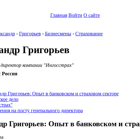
Главная
Войти
О сайте
ксандр
›
Григорьев
›
Бизнесмены
›
Страхование
андр Григорьев
 директор компании "Ингосстрах"
:
Россия
:
др Григорьев: Опыт в банковском и страховом секторе
кое дело
страх"
ния на посту генерального директора
др Григорьев: Опыт в банковском и стра
ра