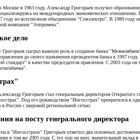
 Москве в 1963 году, Александр Григорьев получил образовани
пециализируясь на международных экономических отношениях. 
87 году во всесоюзном объединении "Совэлектро". В 1989 году о
вой компании "Элпримекс".
кое дело
у Григорьев сыграл важную роль в создании банка "Межкомбанк"
 правления до своего назначения президентом банка в 1997 году.
ий стандарт" в качестве председателя правления. С 2003 года он
ельтабанка".
трах"
Александр Григорьев стал генеральным директором Открытого с
сстрах". Под его руководством "Ингосстрах" превратился в од
 в России с широкой региональной сетью.
ния на посту генерального директора
оты в "Ингосстрахе" Григорьев отметил два основных достижен
ери в том же 2005 году. С тех пор он внес значительный вклад в