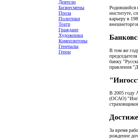
Деятели
Родившийся в
Бизнесмены
институте, с
Проза
карьеру в 19
Политики
внешнеторго
Театр
Граждане
Художники
Банковс
Композиторы
Генералы
В том же год
Герои
председателя
банку "Русск
правления "Д
"Ингосс
В 2005 году 
(ОСАО) "Инго
страховщиков
Достиже
За время раб
рождение доч