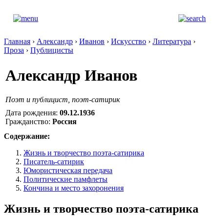
Главная
›
Александр
›
Иванов
›
Искусство
›
Литература
›
Проза
›
Публицисты
Александр Иванов
Поэт и публицист, поэт-сатирик
Дата рождения:
09.12.1936
Гражданство:
Россия
Содержание:
Жизнь и творчество поэта-сатирика
Писатель-сатирик
Юмористическая передача
Политические памфлеты
Кончина и место захоронения
Жизнь и творчество поэта-сатирика