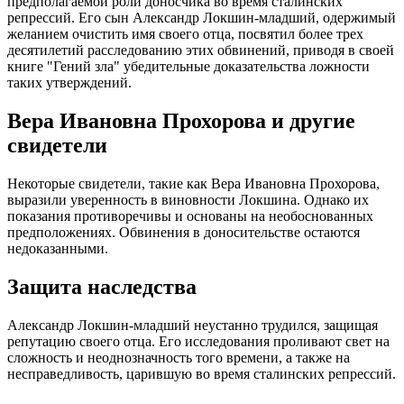
предполагаемой роли доносчика во время сталинских
репрессий. Его сын Александр Локшин-младший, одержимый
желанием очистить имя своего отца, посвятил более трех
десятилетий расследованию этих обвинений, приводя в своей
книге "Гений зла" убедительные доказательства ложности
таких утверждений.
Вера Ивановна Прохорова и другие
свидетели
Некоторые свидетели, такие как Вера Ивановна Прохорова,
выразили уверенность в виновности Локшина. Однако их
показания противоречивы и основаны на необоснованных
предположениях. Обвинения в доносительстве остаются
недоказанными.
Защита наследства
Александр Локшин-младший неустанно трудился, защищая
репутацию своего отца. Его исследования проливают свет на
сложность и неоднозначность того времени, а также на
несправедливость, царившую во время сталинских репрессий.