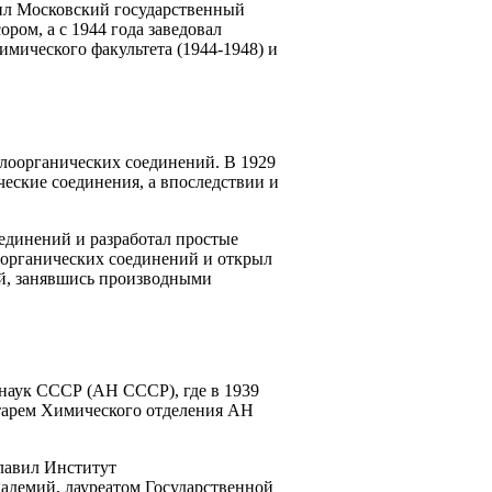
чил Московский государственный
ром, а с 1944 года заведовал
имического факультета (1944-1948) и
ллоорганических соединений. В 1929
ческие соединения, а впоследствии и
единений и разработал простые
оорганических соединений и открыл
ий, занявшись производными
наук СССР (АН СССР), где в 1939
ретарем Химического отделения АН
главил Институт
адемий, лауреатом Государственной