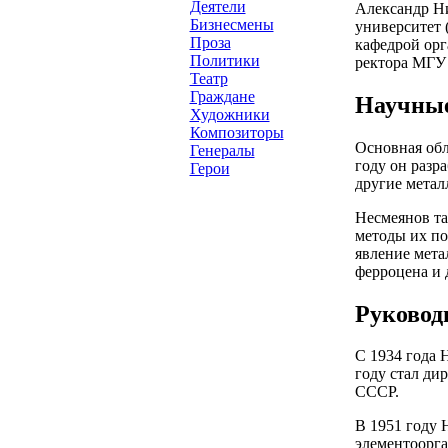
Деятели
Александр Ни
Бизнесмены
университет 
Проза
кафедрой орг
Политики
ректора МГУ 
Театр
Граждане
Научные
Художники
Композиторы
Основная обл
Генералы
году он разр
Герои
другие метал
Несмеянов та
методы их по
явление мета
ферроцена и 
Руковод
С 1934 года 
году стал ди
СССР.
В 1951 году 
элементоорга