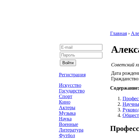
Главная
›
Але
Алекс
Советский х
Дата рожден
Регистрация
Гражданство
Искусство
Содержание
Государство
Спорт
Профес
Кино
Научны
Актеры
Руково
Музыка
Общест
Наука
Военные
Професс
Литература
Футбол