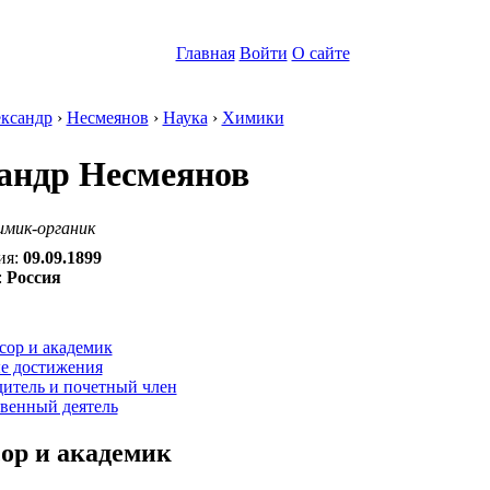
Главная
Войти
О сайте
ксандр
›
Несмеянов
›
Наука
›
Химики
андр Несмеянов
имик-органик
ия:
09.09.1899
:
Россия
:
сор и академик
е достижения
дитель и почетный член
венный деятель
ор и академик