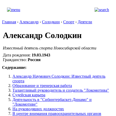
Главная
›
Александр
›
Солодкин
›
Спорт
›
Деятели
Александр Солодкин
Известный деятель спорта Новосибирской области
Дата рождения:
19.03.1943
Гражданство:
Россия
Содержание:
Александр Наумович Солодкин: Известный деятель
спорта
Образование и тренерская работа
Талантливый руководитель и создатель "Локомотива"
Судейская карьера
Деятельность в "Сибинтербаскет-Динамо" и
"Локомотиве"
На руководящих должностях
В центре внимания правоохранительных органов