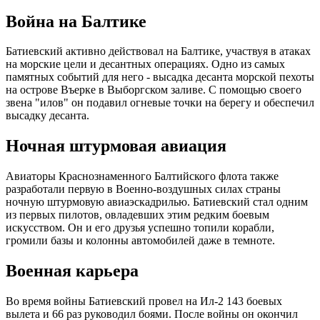
Война на Балтике
Батиевский активно действовал на Балтике, участвуя в атаках
на морские цели и десантных операциях. Одно из самых
памятных событий для него - высадка десанта морской пехоты
на острове Въерке в Выборгском заливе. С помощью своего
звена "илов" он подавил огневые точки на берегу и обеспечил
высадку десанта.
Ночная штурмовая авиация
Авиаторы Краснознаменного Балтийского флота также
разработали первую в Военно-воздушных силах страны
ночную штурмовую авиаэскадрилью. Батиевский стал одним
из первых пилотов, овладевших этим редким боевым
искусством. Он и его друзья успешно топили корабли,
громили базы и колонны автомобилей даже в темноте.
Военная карьера
Во время войны Батиевский провел на Ил-2 143 боевых
вылета и 66 раз руководил боями. После войны он окончил