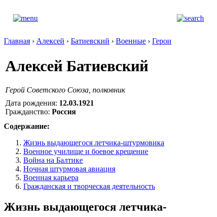
Главная
›
Алексей
›
Батиевский
›
Военные
›
Герои
Алексей Батиевский
Герой Советского Союза, полковник
Дата рождения:
12.03.1921
Гражданство:
Россия
Содержание:
Жизнь выдающегося летчика-штурмовика
Военное училище и боевое крещение
Война на Балтике
Ночная штурмовая авиация
Военная карьера
Гражданская и творческая деятельность
Жизнь выдающегося летчика-