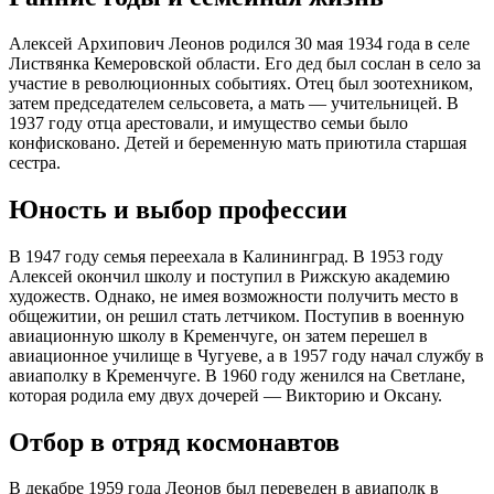
Алексей Архипович Леонов родился 30 мая 1934 года в селе
Листвянка Кемеровской области. Его дед был сослан в село за
участие в революционных событиях. Отец был зоотехником,
затем председателем сельсовета, а мать — учительницей. В
1937 году отца арестовали, и имущество семьи было
конфисковано. Детей и беременную мать приютила старшая
сестра.
Юность и выбор профессии
В 1947 году семья переехала в Калининград. В 1953 году
Алексей окончил школу и поступил в Рижскую академию
художеств. Однако, не имея возможности получить место в
общежитии, он решил стать летчиком. Поступив в военную
авиационную школу в Кременчуге, он затем перешел в
авиационное училище в Чугуеве, а в 1957 году начал службу в
авиаполку в Кременчуге. В 1960 году женился на Светлане,
которая родила ему двух дочерей — Викторию и Оксану.
Отбор в отряд космонавтов
В декабре 1959 года Леонов был переведен в авиаполк в