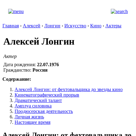
Главная
›
Алексей
›
Лонгин
›
Искусство
›
Кино
›
Актеры
Алексей Лонгин
Актер
Дата рождения:
22.07.1976
Гражданство:
Россия
Содержание:
Алексей Лонгин: от фехтовальщика до звезды кино
Кинематографический прорыв
Драматический талант
Амплуа силовика
Продюсерская деятельность
Личная жизнь
Настоящее время
Алексей Лонгин: от фехтовальщика до