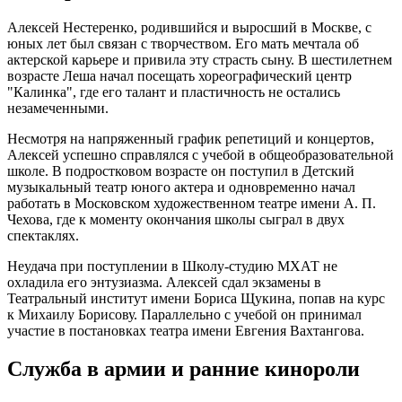
Алексей Нестеренко, родившийся и выросший в Москве, с
юных лет был связан с творчеством. Его мать мечтала об
актерской карьере и привила эту страсть сыну. В шестилетнем
возрасте Леша начал посещать хореографический центр
"Калинка", где его талант и пластичность не остались
незамеченными.
Несмотря на напряженный график репетиций и концертов,
Алексей успешно справлялся с учебой в общеобразовательной
школе. В подростковом возрасте он поступил в Детский
музыкальный театр юного актера и одновременно начал
работать в Московском художественном театре имени А. П.
Чехова, где к моменту окончания школы сыграл в двух
спектаклях.
Неудача при поступлении в Школу-студию МХАТ не
охладила его энтузиазма. Алексей сдал экзамены в
Театральный институт имени Бориса Щукина, попав на курс
к Михаилу Борисову. Параллельно с учебой он принимал
участие в постановках театра имени Евгения Вахтангова.
Служба в армии и ранние кинороли