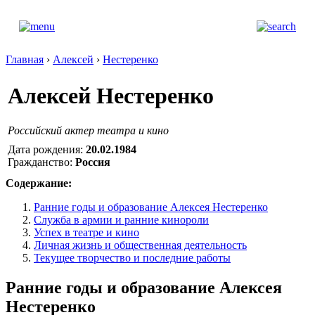
Главная
›
Алексей
›
Нестеренко
Алексей Нестеренко
Российский актер театра и кино
Дата рождения:
20.02.1984
Гражданство:
Россия
Содержание:
Ранние годы и образование Алексея Нестеренко
Служба в армии и ранние кинороли
Успех в театре и кино
Личная жизнь и общественная деятельность
Текущее творчество и последние работы
Ранние годы и образование Алексея
Нестеренко