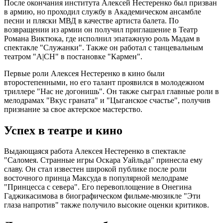
После окончания института Алексей Нестеренко был призван
в армию, но проходил службу в Академическом ансамбле
песни и пляски МВД в качестве артиста балета. По
возвращении из армии он получил приглашение в Театр
Романа Виктюка, где исполнил эпатажную роль Мадам в
спектакле "Служанки". Также он работал с танцевальным
театром "A|CH" в постановке "Кармен".
Первые роли Алексея Нестеренко в кино были
второстепенными, но его талант проявился в молодежном
триллере "Нас не догонишь". Он также сыграл главные роли в
мелодрамах "Вкус граната" и "Цыганское счастье", получив
признание за свое актерское мастерство.
Успех в театре и кино
Выдающаяся работа Алексея Нестеренко в спектакле
"Саломея. Странные игры Оскара Уайльда" принесла ему
славу. Он стал известен широкой публике после роли
восточного принца Максуда в популярной мелодраме
"Принцесса с севера". Его перевоплощение в Онегина
Гаджикасимова в биографическом фильме-мюзикле "Эти
глаза напротив" также получило высокие оценки критиков.