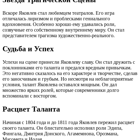
Вскоре Яковлев стал любимцем театралов. Его игра
отличалась лиризмом и проблесками гениального
вдохновения. Особенно хорошо ему удавались роли,
созвучные его собственному внутреннему миру. Он стал
представителем трагизма художественно-реального.
Судьба и Успех
Успехи на сцене принесли Яковлеву славу. Он стал дружить с
поклонниками его таланта и предался вредным привычкам.
Это негативно сказалось на его характере и творчестве, сделав
его заносчивым и грубым. Но несмотря на неблагоприятные
условия, талант Яковлева оставался мощным. Он дал
множество ярких ролей, которые современники долго
вспоминали с восторгом.
Расцвет Таланта
Начиная с 1804 года и до 1811 года Яковлев пережил расцвет
своего таланта. Он блистательно исполнял роли Эдипа,
Фингала, Дмитрия Донского, Агамемнона, Орозмана,
Магомета и Иодая.