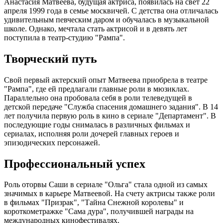
Анастасия Матвеева, будущая актриса, появилась на свет 22
апреля 1999 года в семье москвичей. С детства она отличалась
удивительным певческим даром и обучалась в музыкальной
школе. Однако, мечтала стать актрисой и в девять лет
поступила в театр-студию "Рампа".
Творческий путь
Свой первый актерский опыт Матвеева приобрела в театре
"Рампа", где ей предлагали главные роли в мюзиклах.
Параллельно она пробовала себя в роли телеведущей в
детской передаче "Служба спасения домашнего задания". В 14
лет получила первую роль в кино в сериале "Департамент". В
последующие годы снималась в различных фильмах и
сериалах, исполняя роли дочерей главных героев и
эпизодических персонажей.
Профессиональный успех
Роль оторвы Саши в сериале "Ольга" стала одной из самых
значимых в карьере Матвеевой. На счету актрисы также роли
в фильмах "Призрак", "Тайна Снежной королевы" и
короткометражке "Сама дура", получившей награды на
международных кинофестивалях.