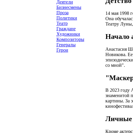
Детство
Деятели
Бизнесмены
Проза
14 мая 1998 
Политики
Она обучалас
Театр
Театру Луны,
Граждане
Художники
Начало 
Композиторы
Генералы
Анастасия Ше
Герои
Новикова. Ее
эпизодически
со мной".
"Маскер
В 2023 году 
знаменитой п
картины. За 
кинофестивал
Личные 
Кроме актерс