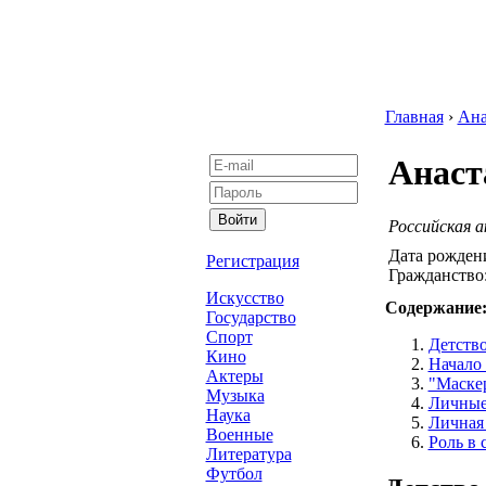
Главная
›
Ана
Анаст
Российская 
Дата рожден
Регистрация
Гражданство
Искусство
Содержание
Государство
Спорт
Детств
Кино
Начало 
Актеры
"Маскер
Музыка
Личные
Наука
Личная
Военные
Роль в 
Литература
Футбол