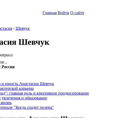
Главная
Войти
О сайте
стасия
›
Шевчук
асия Шевчук
актриса
ия:
.
:
Россия
:
о и юность Анастасии Шевчук
актерской карьеры
ад": главная роль и креативное продюсирование
 увлечения и образование
 жизнь
сериале "Когда спадет пелена"