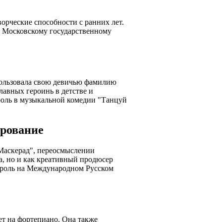
ворческие способности с ранних лет.
ла Московскому государственному
пользовала свою девичью фамилию
лавных героинь в детстве и
роль в музыкальной комедии "Танцуй
ирование
Маскерад", переосмыслении
а, но и как креативный продюсер
ю роль на Международном Русском
ет на фортепиано. Она также