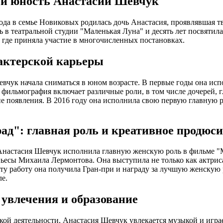
 и юность Анастасии Шевчук
года в семье Новиковых родилась дочь Анастасия, проявлявшая т
ь в театральной студии "Маленькая Луна" и десять лет посвяти
 где приняла участие в многочисленных постановках.
актерской карьеры
вчук начала сниматься в юном возрасте. В первые годы она ис
 фильмография включает различные роли, в том числе дочерей, г
е появления. В 2016 году она исполнила свою первую главную 
ад": главная роль и креативное продюс
Анастасия Шевчук исполнила главную женскую роль в фильме "
ьесы Михаила Лермонтова. Она выступила не только как актрис
эту работу она получила Гран-при и награду за лучшую женску
е.
увлечения и образование
кой деятельности, Анастасия Шевчук увлекается музыкой и игра