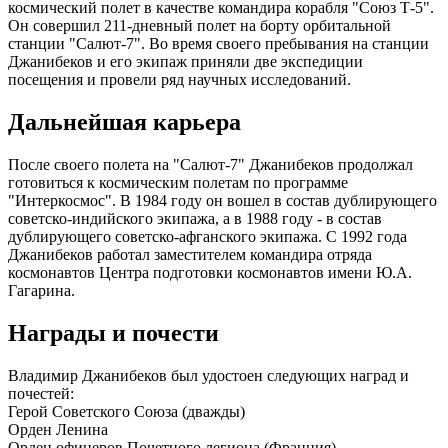
космический полет в качестве командира корабля "Союз Т-5".
Он совершил 211-дневный полет на борту орбитальной
станции "Салют-7". Во время своего пребывания на станции
Джанибеков и его экипаж приняли две экспедиции
посещения и провели ряд научных исследований.
Дальнейшая карьера
После своего полета на "Салют-7" Джанибеков продолжал
готовиться к космическим полетам по программе
"Интеркосмос". В 1984 году он вошел в состав дублирующего
советско-индийского экипажа, а в 1988 году - в состав
дублирующего советско-афганского экипажа. С 1992 года
Джанибеков работал заместителем командира отряда
космонавтов Центра подготовки космонавтов имени Ю.А.
Гагарина.
Награды и почести
Владимир Джанибеков был удостоен следующих наград и
почестей:
Герой Советского Союза (дважды)
Орден Ленина
Орден офицеров Почетного легиона (Франция)