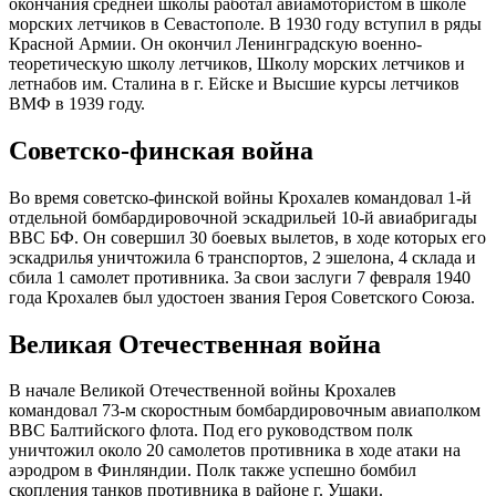
окончания средней школы работал авиамотористом в школе
морских летчиков в Севастополе. В 1930 году вступил в ряды
Красной Армии. Он окончил Ленинградскую военно-
теоретическую школу летчиков, Школу морских летчиков и
летнабов им. Сталина в г. Ейске и Высшие курсы летчиков
ВМФ в 1939 году.
Советско-финская война
Во время советско-финской войны Крохалев командовал 1-й
отдельной бомбардировочной эскадрильей 10-й авиабригады
ВВС БФ. Он совершил 30 боевых вылетов, в ходе которых его
эскадрилья уничтожила 6 транспортов, 2 эшелона, 4 склада и
сбила 1 самолет противника. За свои заслуги 7 февраля 1940
года Крохалев был удостоен звания Героя Советского Союза.
Великая Отечественная война
В начале Великой Отечественной войны Крохалев
командовал 73-м скоростным бомбардировочным авиаполком
ВВС Балтийского флота. Под его руководством полк
уничтожил около 20 самолетов противника в ходе атаки на
аэродром в Финляндии. Полк также успешно бомбил
скопления танков противника в районе г. Ушаки.