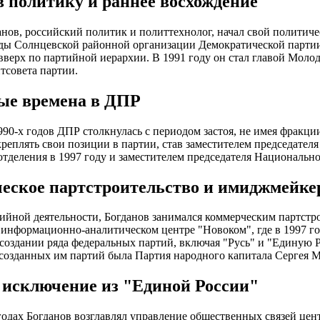
в политику и раннее восхождение
нов, российский политик и политтехнолог, начал свой политичес
ды Солнцевской районной организации Демократической партии
вверх по партийной иерархии. В 1991 году он стал главой Молод
итсовета партии.
ые времена в ДПР
990-х годов ДПР столкнулась с периодом застоя, не имея фракци
реплять свои позиции в партии, став заместителем председателя 
отделения в 1997 году и заместителем председателя Национальног
еское партстроительство и имиджмейке
йной деятельности, Богданов занимался коммерческим партстр
 информационно-аналитическом центре "Новоком", где в 1997 го
 создании ряда федеральных партий, включая "Русь" и "Единую Р
 созданных им партий была Партия народного капитала Сергея 
исключение из "Единой России"
годах Богданов возглавлял управление общественных связей це