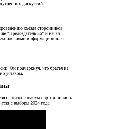
внутренних дискуссий.
проведению съезда сторонников
ще "Председатель Бо" и начал
 технологиями информационного
ии. Он подчеркнул, что братья на
но уставом.
ивы
тря на низкие шансы партии попасть
нтские выборы 2024 года.