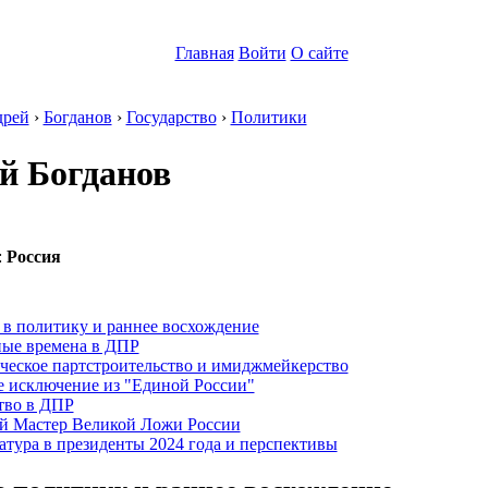
Главная
Войти
О сайте
рей
›
Богданов
›
Государство
›
Политики
й Богданов
:
Россия
:
 в политику и раннее восхождение
ные времена в ДПР
ческое партстроительство и имиджмейкерство
 исключение из "Единой России"
тво в ДПР
й Мастер Великой Ложи России
тура в президенты 2024 года и перспективы