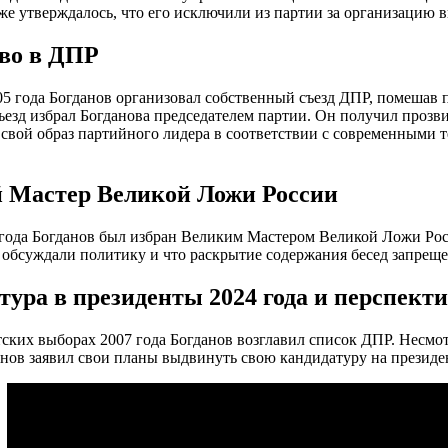
же утверждалось, что его исключили из партии за организацию 
во в ДПР
05 года Богданов организовал собственный съезд ДПР, помешав 
ъезд избрал Богданова председателем партии. Он получил прозви
свой образ партийного лидера в соответствии с современными
 Мастер Великой Ложи России
года Богданов был избран Великим Мастером Великой Ложи Росс
 обсуждали политику и что раскрытие содержания бесед запреще
тура в президенты 2024 года и перспект
ских выборах 2007 года Богданов возглавил список ДПР. Несмо
анов заявил свои планы выдвинуть свою кандидатуру на президе