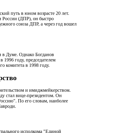
кий путь в юном возрасте 20 лет.
 России (ДПР), он быстро
ежного союза ДПР, а через год вошел
и в Думе. Однако Богданов
в 1996 году, председателем
о комитета в 1998 году.
рство
оительством и имиджмейкерством.
ду стал вице-президентом. Он
оссию". По его словам, наиболее
Мавроди.
нтрального исполкома "Единой