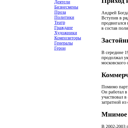
Приход 
Деятели
Бизнесмены
Проза
Андрей Богда
Политики
Вступив в ря
Театр
продвигался 
Граждане
в состав пол
Художники
Композиторы
Застойн
Генералы
Герои
В середине 1
продолжал ук
московского 
Коммерч
Помимо парти
Он работал в
участвовал в
затратной из
Мнимое 
В 2002-2003 