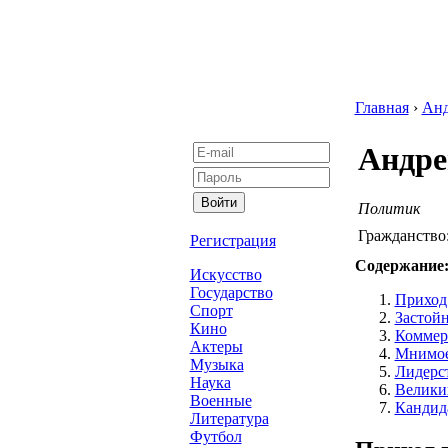
Главная
›
Анд
Андре
Политик
Гражданство
Регистрация
Содержание
Искусство
Государство
Приход
Спорт
Застой
Кино
Коммер
Актеры
Мнимое
Музыка
Лидерс
Наука
Велики
Военные
Кандида
Литература
Футбол