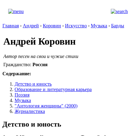
Главная
›
Андрей
›
Коровин
›
Искусство
›
Музыка
›
Барды
Андрей Коровин
Автор песен на свои и чужие стихи
Гражданство:
Россия
Содержание:
Детство и юность
Образование и литературная карьера
Поэзия
Музыка
"Антология женщины" (2000)
Журналистика
Детство и юность