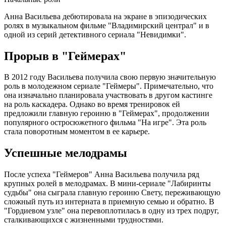
Анна Васильева дебютировала на экране в эпизодических
ролях в музыкальном фильме "Владимирский централ" и в
одной из серий детективного сериала "Невидимки".
Прорыв в "Геймерах"
В 2012 году Васильева получила свою первую значительную
роль в молодежном сериале "Геймеры". Примечательно, что
она изначально планировала участвовать в другом кастинге
на роль каскадера. Однако во время тренировок ей
предложили главную героиню в "Геймерах", продолжении
популярного остросюжетного фильма "На игре". Эта роль
стала поворотным моментом в ее карьере.
Успешные мелодрамы
После успеха "Геймеров" Анна Васильева получила ряд
крупных ролей в мелодрамах. В мини-сериале "Лабиринты
судьбы" она сыграла главную героиню Свету, переживающую
сложный путь из интерната в приемную семью и обратно. В
"Гордиевом узле" она перевоплотилась в одну из трех подруг,
сталкивающихся с жизненными трудностями.