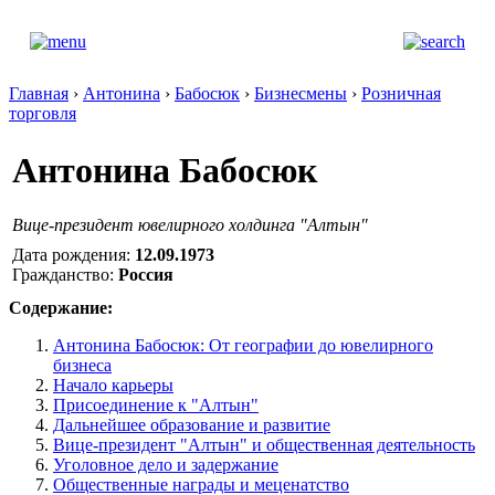
Главная
›
Антонина
›
Бабосюк
›
Бизнесмены
›
Розничная
торговля
Антонина Бабосюк
Вице-президент ювелирного холдинга "Алтын"
Дата рождения:
12.09.1973
Гражданство:
Россия
Содержание:
Антонина Бабосюк: От географии до ювелирного
бизнеса
Начало карьеры
Присоединение к "Алтын"
Дальнейшее образование и развитие
Вице-президент "Алтын" и общественная деятельность
Уголовное дело и задержание
Общественные награды и меценатство