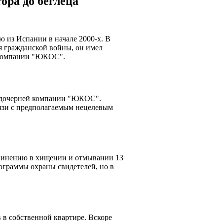
ора до беглеца
ю из Испании в начале 2000-х. В
я гражданской войны, он имел
й компании "ЮКОС".
, дочерней компании "ЮКОС".
язи с предполагаемым нецелевым
бвинению в хищении и отмывании 13
ограммы охраны свидетелей, но в
в в собственной квартире. Вскоре