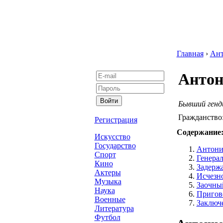
Главная
›
Ан
Антон
Бывший ген
Гражданство
Регистрация
Содержание
Искусство
Государство
Антонио
Спорт
Генера
Кино
Задерж
Актеры
Исчезно
Музыка
Заочны
Наука
Пригов
Военные
Заключ
Литература
Футбол