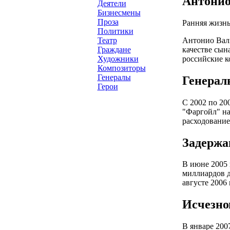
Антонио 
Деятели
Бизнесмены
Проза
Ранняя жизнь
Политики
Антонио Валь
Театр
качестве сын
Граждане
российские к
Художники
Композиторы
Генералы
Генерал
Герои
С 2002 по 20
"Фаргойл" на
расходование
Задержа
В июне 2005 
миллиардов д
августе 2006
Исчезно
В январе 200