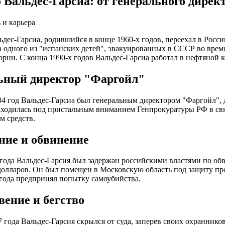
Вальдес-Гарсиа: от генерального директ
 и карьера
дес-Гарсиа, родившийся в конце 1960-х годов, переехал в Росси
а одного из "испанских детей", эвакуированных в СССР во врем
орни. С конца 1990-х годов Вальдес-Гарсиа работал в нефтяно
ьный директор "Фаргойл"
04 год Вальдес-Гарсиа был генеральным директором "Фаргойл"
ходилась под пристальным вниманием Генпрокуратуры РФ в св
м средств.
ние и обвинение
года Вальдес-Гарсия был задержан российскими властями по о
олларов. Он был помещен в Московскую область под защиту пр
 года предпринял попытку самоубийства.
вение и бегство
7 года Вальдес-Гарсия скрылся от суда, заперев своих охраннико