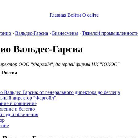
Главная
Войти
О сайте
тонио
›
Вальдес-Гарсиа
›
Бизнесмены
›
Тяжелой промышленност
ио Вальдес-Гарсиа
директор ООО "Фаргойл", дочерней фирмы НК "ЮКОС"
:
Россия
:
 Вальдес-Гарсиа: от генерального директора до беглеца
льный директор "Фаргойл"
ание и обвинение
вение и бегство
й суд и обвинения
ор
ение